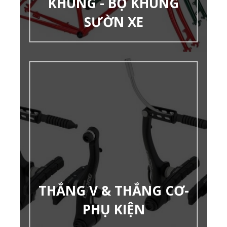
KHUNG - BỘ KHUNG
SƯỜN XE
THẮNG V & THẮNG CƠ-
PHỤ KIỆN