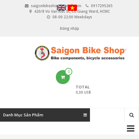
N
saigonbikeshop@gmail.com
0917295265
h
420/8 Vo Van Kiet St, Co Giang Ward, HCMC
ả
08-00 22:00 Weekdays
y
đ
Đăng nhập
U
ế
n
s
n
e
ộ
i
r
d
u
a
0
n
c
g
TOTAL
c
0,00 US$
o
u
Danh Mục Sản Phẩm
n
M
t
a