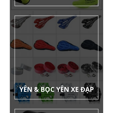
YÊN & BỌC YÊN XE ĐẠP