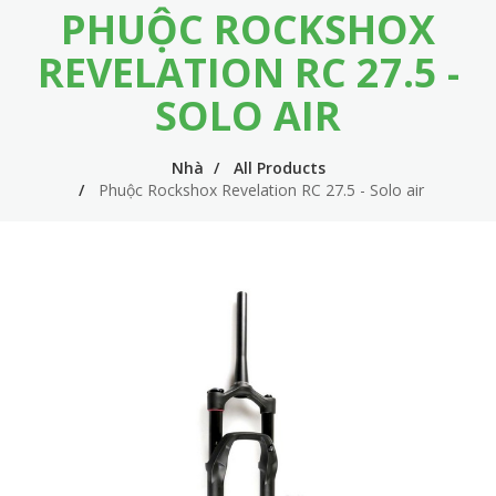
PHUỘC ROCKSHOX
m
i
e
n
REVELATION RC 27.5 -
n
n
SOLO AIR
u
a
v
Nhà
All Products
Phuộc Rockshox Revelation RC 27.5 - Solo air
i
g
a
t
i
o
n