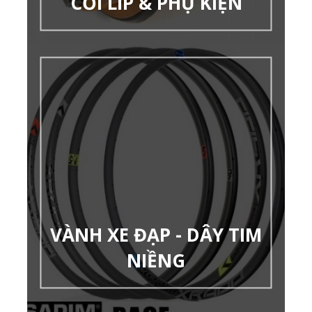
CỐI LÍP & PHỤ KIỆN
VÀNH XE ĐẠP - DÂY TIM
NIỀNG