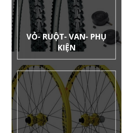
VỎ- RUỘT- VAN- PHỤ
KIỆN