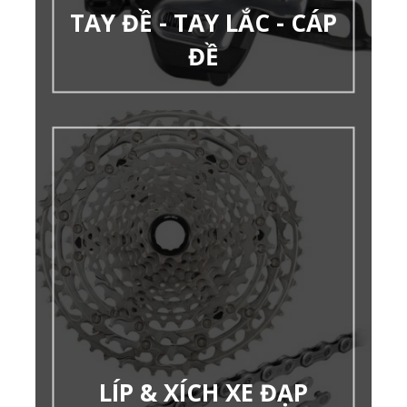
TAY ĐỀ - TAY LẮC - CÁP
ĐỀ
LÍP & XÍCH XE ĐẠP