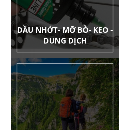
DẦU NHỚT- MỠ BÒ- KEO -
DUNG DỊCH