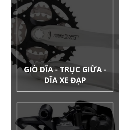
GIÒ DĨA - TRỤC GIỮA -
DĨA XE ĐẠP