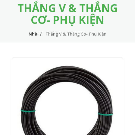
THẮNG V & THẮNG
m
i
e
n
CƠ- PHỤ KIỆN
n
n
u
Nhà
Thắng V & Thắng Cơ- Phụ Kiện
a
v
i
g
a
t
i
o
n