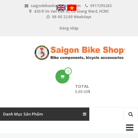
N
saigonbikeshop@gmail.com
0917295265
h
420/8 Vo Van Kiet St, Co Giang Ward, HCMC
ả
08-00 22:00 Weekdays
y
đ
Đăng nhập
U
ế
n
s
n
e
ộ
i
r
d
u
a
0
n
c
g
TOTAL
c
0,00 US$
o
u
Danh Mục Sản Phẩm
n
M
t
a