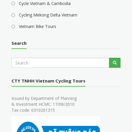
Cycle Vietnam & Cambodia
Cycling Mekong Delta Vietnam
Vietnam Bike Tours
Search
S
Search
e
a
r
CTY TNHH Vietnam Cycling Tours
c
h
Issued by Department of Planning
& Investment HCMC: 17/08/2010
Tax code: 0310261315