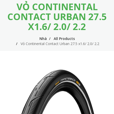
VỎ CONTINENTAL
m
i
e
n
CONTACT URBAN 27.5
n
n
X1.6/ 2.0/ 2.2
u
a
v
Nhà
All Products
Vỏ Continental Contact Urban 27.5 x1.6/ 2.0/ 2.2
i
g
a
t
i
o
n