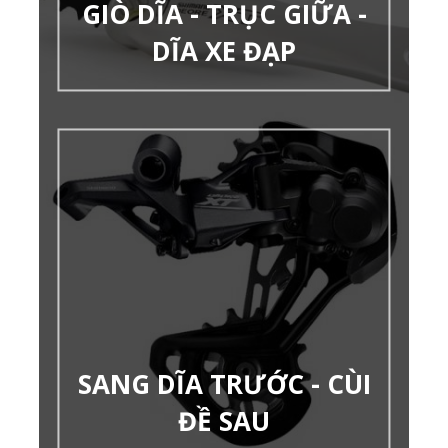
GIÒ DĨA - TRỤC GIỮA -
DĨA XE ĐẠP
SANG DĨA TRƯỚC - CÙI
ĐỀ SAU