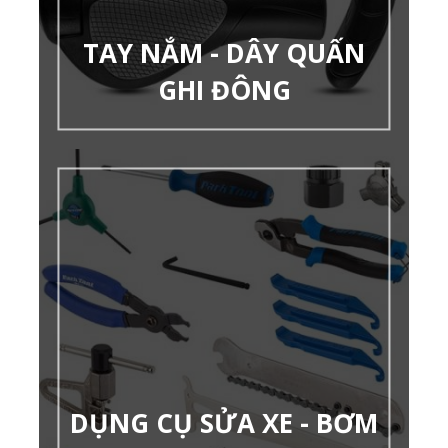
TAY NẮM - DÂY QUẤN
GHI ĐÔNG
DỤNG CỤ SỬA XE - BƠM