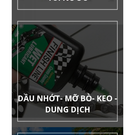
DẦU NHỚT- MỠ BÒ- KEO -
DUNG DỊCH