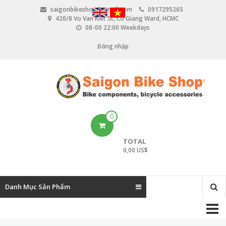
N
saigonbikeshop@gmail.com
0917295265
h
420/8 Vo Van Kiet St, Co Giang Ward, HCMC
ả
08-00 22:00 Weekdays
y
đ
Đăng nhập
U
ế
n
s
n
e
ộ
i
r
d
u
a
0
n
c
g
TOTAL
c
0,00 US$
o
u
Danh Mục Sản Phẩm
n
M
t
a