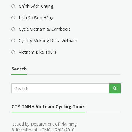
Chính Sách Chung
Lịch Sử Đơn Hàng
Cycle Vietnam & Cambodia
Cycling Mekong Delta Vietnam
Vietnam Bike Tours
Search
S
Search
e
a
r
CTY TNHH Vietnam Cycling Tours
c
h
Issued by Department of Planning
& Investment HCMC: 17/08/2010