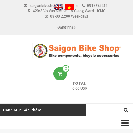
N
saigonbikeshop@gmail.com
0917295265
h
420/8 Vo Van Kiet St, Co Giang Ward, HCMC
ả
08-00 22:00 Weekdays
y
đ
Đăng nhập
U
ế
n
s
n
e
ộ
i
r
d
u
a
0
n
c
g
TOTAL
c
0,00 US$
o
u
Danh Mục Sản Phẩm
n
M
t
a