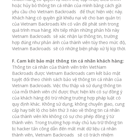
hoặc hủy bỏ thông tin cá nhân của mình bằng cách gửi
yêu cầu cho Vietnam Backroads để thực hiện việc này.
Khách hàng có quyền gửi khiếu nại về cho ban quản trị
của Vietnam Backroads khi có vấn đề phát sinh trong
quá trình mua hàng. Khi tiếp nhận những phản hồi này
Vietnam Backroads sẽ xác nhận lại thông tin, trường
hợp đúng như phản ánh của thành viên tùy theo mức độ,
Vietnam Backroads sẽ có những biện pháp xử lý kịp thời.
F. Cam kết bảo mật thông tin cá nhân khách hàng:
Thông tin cá nhân của thành viên trên VietNam
Backroads được Vietnam Backroads cam kết bảo mật
tuyệt đối theo chính sách bảo vệ thông tin cá nhân của
Vietnam Backroads. Việc thu thập và sử dụng thông tin
của mỗi thành viên chỉ được thực hiện khi có sự đồng ý
của khách hàng đó trừ những trường hợp pháp luật có
quy định khác. Không sử dụng, không chuyển giao, cung
cấp hay tiết lộ cho bên thứ 3 nào về thông tin cá nhân
của thành viên khi không có sự cho phép đồng ý từ
thành viên. Trong trường hợp máy chủ lưu trữ thông tin
bị hacker tấn công dẫn đến mất mát dữ liệu cá nhân
thành viên, Vietnam Backroads sẽ có trách nhiệm