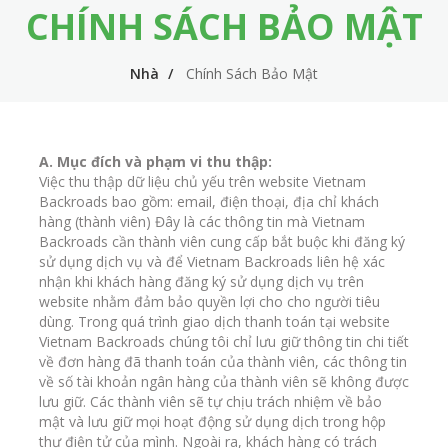
CHÍNH SÁCH BẢO MẬT
m
i
e
n
Nhà
Chính Sách Bảo Mật
n
n
u
a
v
A. Mục đích và phạm vi thu thập:
i
Việc thu thập dữ liệu chủ yếu trên website Vietnam
Backroads bao gồm: email, điện thoại, địa chỉ khách
g
hàng (thành viên) Đây là các thông tin mà Vietnam
Backroads cần thành viên cung cấp bắt buộc khi đăng ký
a
sử dụng dịch vụ và để Vietnam Backroads liên hệ xác
t
nhận khi khách hàng đăng ký sử dụng dịch vụ trên
website nhằm đảm bảo quyền lợi cho cho người tiêu
i
dùng. Trong quá trình giao dịch thanh toán tại website
Vietnam Backroads chúng tôi chỉ lưu giữ thông tin chi tiết
o
về đơn hàng đã thanh toán của thành viên, các thông tin
n
về số tài khoản ngân hàng của thành viên sẽ không được
lưu giữ. Các thành viên sẽ tự chịu trách nhiệm về bảo
mật và lưu giữ mọi hoạt động sử dụng dịch trong hộp
thư điện tử của mình. Ngoài ra, khách hàng có trách