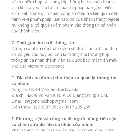
trách nhiệm hợp tác cung cấp thông tin cá nhân thành
viên khi có yêu cầu từ cơ quan tư pháp bao gồm: Viện
kiểm sát, tòa án, cơ quan công an điều tra liên quan đến
hành vi vi phạm pháp luật nào đó của khách hàng. Ngoài
ra, không ai có quyền xâm phạm vào thông tin cá nhân
của thành viên.
C. Thời gian lưu trữ thông tin:
Dữ liệu cá nhân của thành viên sẽ được lưu trữ cho đến
khi có yêu cầu hủy bỏ. Còn lại trong mọi trường hợp
thông tin cá nhân thành viên sẽ được bảo mật trên máy
chủ của Vietnam Backroads
D
. Địa chỉ của đơn vị thu thập và quản lý thông tin
cá nhân:
Công Ty TNHH Vietnam Backroads
Địa chỉ: 420/8 Võ Văn Kiệt, P Cô Giang Q1, tp HCM.
Email: saigonbikeshop@gmail.com
Điện thoại: 028 3837 0532 - 0917 295 265
E. Phương tiện và công cụ để người dùng tiếp cận
và chỉnh sửa dữ liệu cá nhân của mình:
Khách hàng có quyền tự kiểm tra, cập nhật, điều chỉnh