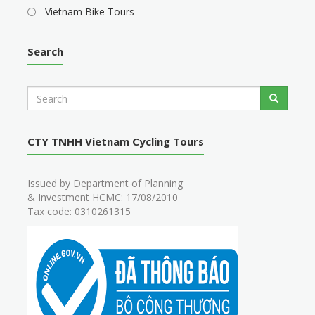
Vietnam Bike Tours
Search
S
Search
e
a
r
CTY TNHH Vietnam Cycling Tours
c
h
Issued by Department of Planning
& Investment HCMC: 17/08/2010
Tax code: 0310261315