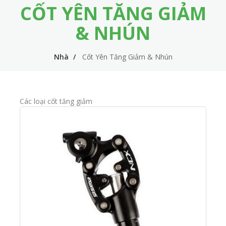
CỐT YÊN TĂNG GIẢM
m
i
e
n
& NHÚN
n
n
u
Nhà
Cốt Yên Tăng Giảm & Nhún
a
v
i
Các loại cốt tăng giảm
g
a
t
i
o
n