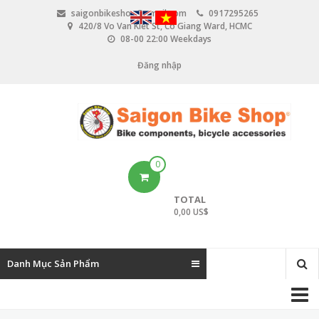
N
saigonbikeshop@gmail.com
0917295265
h
420/8 Vo Van Kiet St, Co Giang Ward, HCMC
ả
08-00 22:00 Weekdays
y
đ
Đăng nhập
U
ế
n
s
n
e
ộ
i
r
d
u
a
0
n
c
g
TOTAL
c
0,00 US$
o
u
Danh Mục Sản Phẩm
n
M
t
a