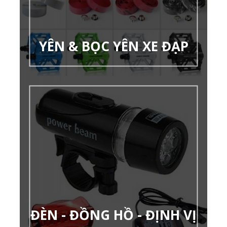
YÊN & BỌC YÊN XE ĐẠP
ĐÈN - ĐỒNG HỒ - ĐỊNH VỊ