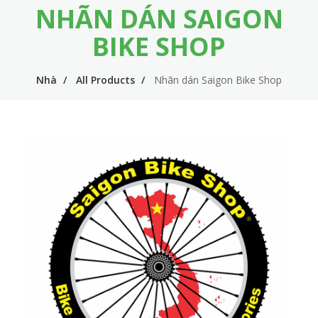
NHÃN DÁN SAIGON
m
i
e
n
BIKE SHOP
n
n
u
Nhà
All Products
Nhãn dán Saigon Bike Shop
a
v
i
g
a
t
i
o
n