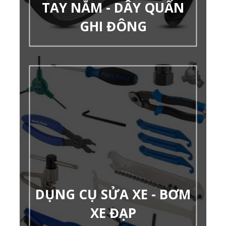
TAY NẮM - DÂY QUẤN
GHI ĐÔNG
DỤNG CỤ SỬA XE - BƠM
XE ĐẠP