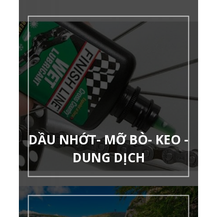
DẦU NHỚT- MỠ BÒ- KEO -
DUNG DỊCH