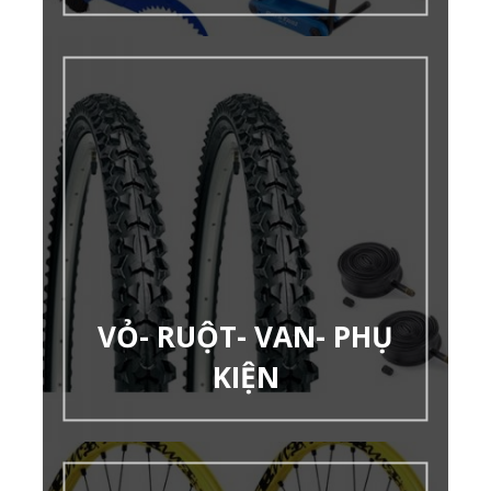
VỎ- RUỘT- VAN- PHỤ
KIỆN