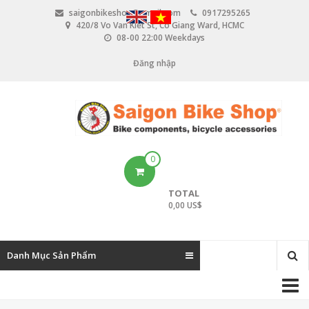
N
saigonbikeshop@gmail.com
0917295265
h
420/8 Vo Van Kiet St, Co Giang Ward, HCMC
ả
08-00 22:00 Weekdays
y
đ
Đăng nhập
U
ế
n
s
n
e
ộ
i
r
d
u
a
0
n
c
g
TOTAL
c
0,00 US$
o
u
Danh Mục Sản Phẩm
n
M
t
a