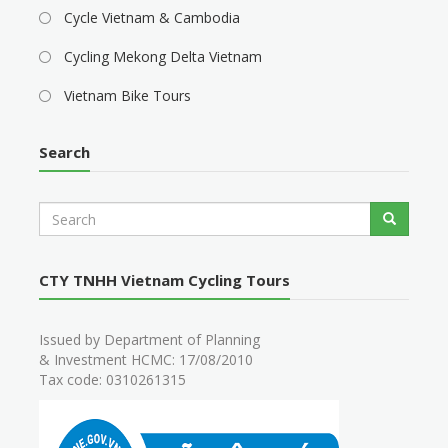
Cycle Vietnam & Cambodia
Cycling Mekong Delta Vietnam
Vietnam Bike Tours
Search
S
Search
e
a
r
CTY TNHH Vietnam Cycling Tours
c
h
Issued by Department of Planning
& Investment HCMC: 17/08/2010
Tax code: 0310261315