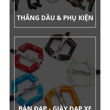
THẮNG DẦU & PHỤ KIỆN
BÀN ĐẠP - GIÀY ĐẠP XE