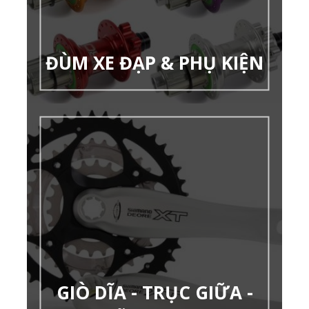
ĐÙM XE ĐẠP & PHỤ KIỆN
GIÒ DĨA - TRỤC GIỮA -