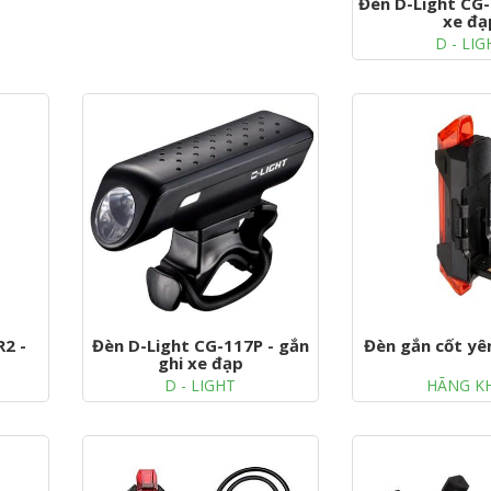
Đèn D-Light CG
xe đạ
D - LIG
R2 -
Đèn D-Light CG-117P - gắn
Đèn gắn cốt yê
ghi xe đạp
D - LIGHT
HÃNG K