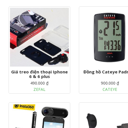
g
a
t
i
o
n
Giá treo điện thoại Iphone
Đồng hồ Cateye Pad
6 & 6 plus
490.000 ₫
900.000 ₫
ZEFAL
CATEYE