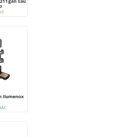
-211gắn sau
p
HT
n Ilumenox
HÁC