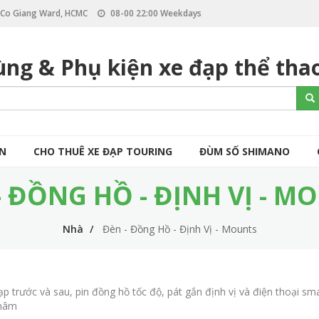
, Co Giang Ward, HCMC
08-00 22:00 Weekdays
ùng & Phụ kiện xe đạp thể tha
S
Se
e
a
r
c
ÒN
CHO THUÊ XE ĐẠP TOURING
ĐÙM SỐ SHIMANO
h
- ĐỒNG HỒ - ĐỊNH VỊ - M
Nhà
Đèn - Đồng Hồ - Định Vị - Mounts
ạp trước và sau, pin đồng hồ tốc độ, pát gắn định vị và điện thoại sm
châm