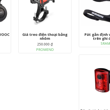
TWOOC
Giá treo điện thoại bằng
Pát gằn định 
nhôm
trên ghi
SRA
250.000 ₫
PROMEND