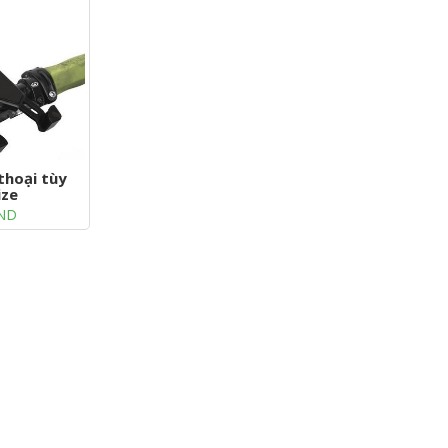
 thoại tùy
ize
ND