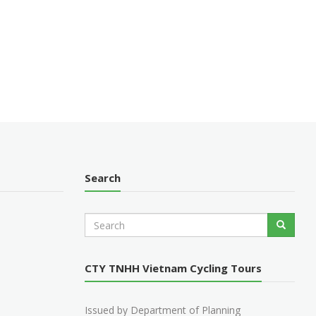
Search
S
Search
e
a
r
CTY TNHH Vietnam Cycling Tours
c
h
Issued by Department of Planning