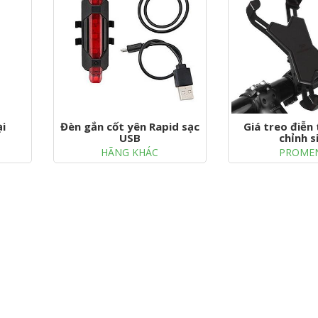
ại
Đèn gắn cốt yên Rapid sạc
Giá treo điễn
USB
chỉnh s
HÃNG KHÁC
PROME