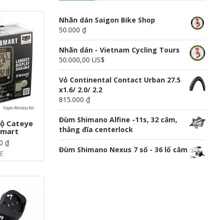
n
u
Nhãn dán Saigon Bike Shop
50.000 ₫
Nhãn dán - Vietnam Cycling Tours
50.000,00 US$
Vỏ Continental Contact Urban 27.5
x1.6/ 2.0/ 2.2
815.000 ₫
Đùm Shimano Alfine -11s, 32 căm,
độ Cateye
thắng đĩa centerlock
Smart
0 ₫
Đùm Shimano Nexus 7 số - 36 lổ căm
E