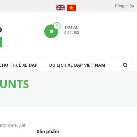
Đăng nhập
U
s
o
0
TOTAL
e
0,00 US$
r
arch
a
c
CHO THUÊ XE ĐẠP
DU LỊCH XE ĐẠP VIET NAM
c
o
OUNTS
u
n
t
m
artphone, pát
e
Sản phẩm