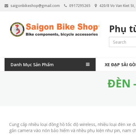
N
saigonbikeshop@gmail.com
0917295265
420/8 Vo Van Kiet St
h
ả
y
Phụ t
đ
ế
n
n
ộ
i
M
d
Danh Mục Sản Phẩm
XE ĐẠP SÀI G
a
u
n
ĐÈN 
i
g
n
n
a
v
Cung cấp nhiều loại đồng hồ tốc độ wireless, nhiều loại đèn xe đ
i
gắn camera vào nón bảo hiểm và nhều phụ kiện như pin, nam 