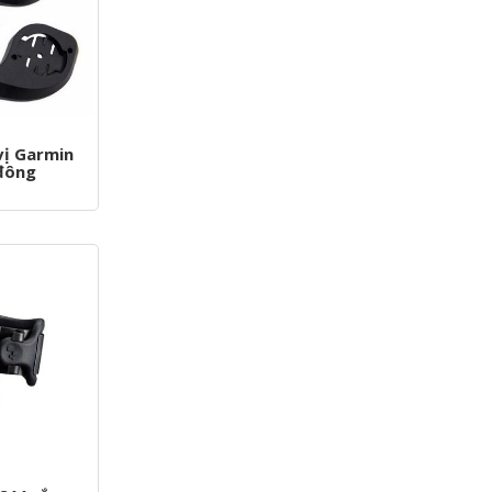
vị Garmin
 đông
M