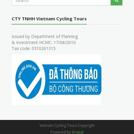
Search
e
a
r
CTY TNHH Vietnam Cycling Tours
c
h
Issued by Department of Planning
& Investment HCMC: 17/08/2010
Tax code: 0310261315
Vietnam Cycling Tours Copyright
Powered by
Drupal