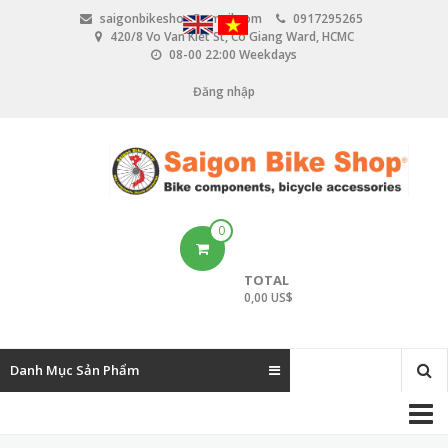
N
saigonbikeshop@gmail.com
0917295265
h
420/8 Vo Van Kiet St, Co Giang Ward, HCMC
ả
08-00 22:00 Weekdays
y
đ
Đăng nhập
U
ế
n
s
n
e
ộ
i
r
d
u
a
0
n
c
g
TOTAL
c
0,00 US$
o
u
Danh Mục Sản Phẩm
n
M
t
a