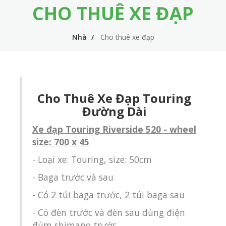
CHO THUÊ XE ĐẠP
m
i
e
n
Nhà
Cho thuê xe đạp
n
n
u
a
v
i
Cho Thuê Xe Đạp Touring
g
Đường Dài
a
Xe đạp Touring Riverside 520 - wheel
size: 700 x 45
t
i
- Loại xe: Touring, size: 50cm
o
- Baga trước và sau
n
- Có 2 túi baga trước, 2 túi baga sau
- Có đèn trước và đèn sau dùng điện
đùm shimano trước