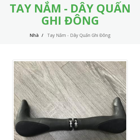
TAY NẮM - DÂY QUẤN
m
i
e
n
GHI ĐÔNG
n
n
u
Nhà
Tay Nắm - Dây Quấn Ghi Đông
a
v
i
g
a
t
i
o
n