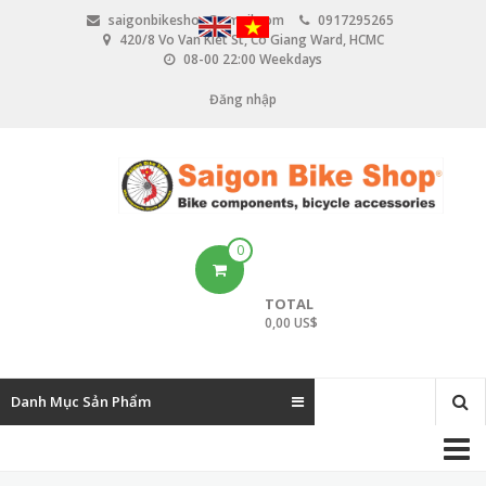
N
saigonbikeshop@gmail.com
0917295265
h
420/8 Vo Van Kiet St, Co Giang Ward, HCMC
ả
08-00 22:00 Weekdays
y
đ
Đăng nhập
U
ế
n
s
n
e
ộ
i
r
d
u
a
0
n
c
g
TOTAL
c
0,00 US$
o
u
Danh Mục Sản Phẩm
n
M
t
a