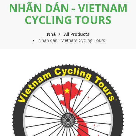
NHÃN DÁN - VIETNAM
m
i
e
n
CYCLING TOURS
n
n
u
Nhà
All Products
a
Nhãn dán - Vietnam Cycling Tours
v
i
g
a
t
i
o
n