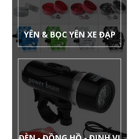
YÊN & BỌC YÊN XE ĐẠP
ĐÈN - ĐỒNG HỒ - ĐỊNH VỊ