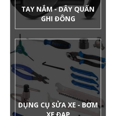
TAY NẮM - DÂY QUẤN
GHI ĐÔNG
DỤNG CỤ SỬA XE - BƠM
XE ĐẠP