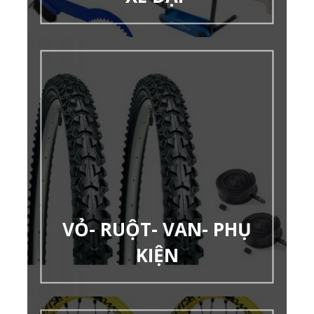
VỎ- RUỘT- VAN- PHỤ
KIỆN