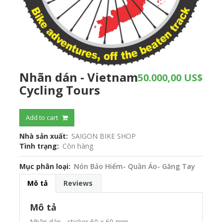
Nhãn dán - Vietnam
50.000,00 US$
Cycling Tours
Add to cart
Nhà sản xuất
SAIGON BIKE SHOP
Tình trạng
Còn hàng
Mục phân loại
Nón Bảo Hiểm- Quần Áo- Găng Tay
Mô tả
Reviews
Mô tả
Nhãn dán - sticker 60 x 60 mm