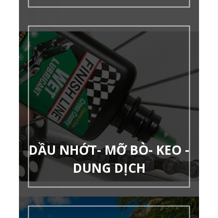
DẦU NHỚT- MỠ BÒ- KEO -
DUNG DỊCH