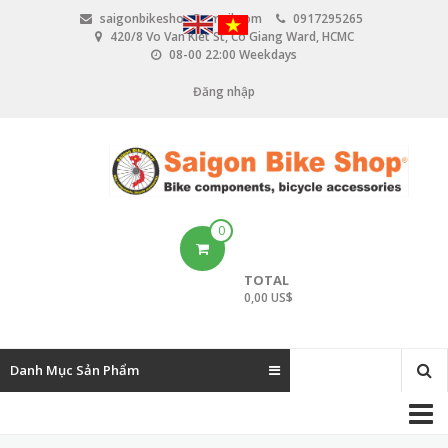
N
saigonbikeshop@gmail.com
0917295265
h
420/8 Vo Van Kiet St, Co Giang Ward, HCMC
ả
08-00 22:00 Weekdays
y
đ
Đăng nhập
U
ế
n
s
n
e
ộ
i
r
d
u
a
0
n
c
g
TOTAL
c
0,00 US$
o
u
Danh Mục Sản Phẩm
n
M
t
a