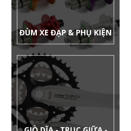
ĐÙM XE ĐẠP & PHỤ KIỆN
GIÒ DĨA - TRỤC GIỮA -