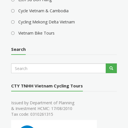
Cycle Vietnam & Cambodia
Cycling Mekong Delta Vietnam
Vietnam Bike Tours
Search
S
Search
e
a
r
CTY TNHH Vietnam Cycling Tours
c
h
Issued by Department of Planning
& Investment HCMC: 17/08/2010
Tax code: 0310261315