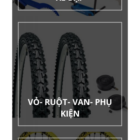
VỎ- RUỘT- VAN- PHỤ
KIỆN