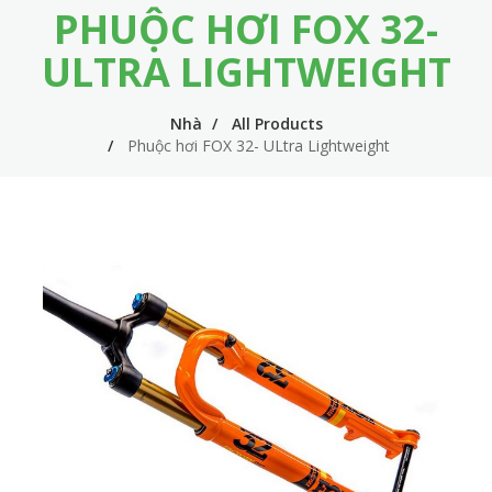
PHUỘC HƠI FOX 32-
m
i
e
n
ULTRA LIGHTWEIGHT
n
n
u
Nhà
All Products
a
Phuộc hơi FOX 32- ULtra Lightweight
v
i
g
a
t
i
o
n