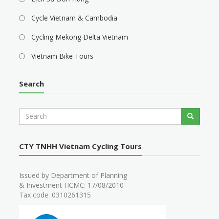
Cycle Vietnam & Cambodia
Cycling Mekong Delta Vietnam
Vietnam Bike Tours
Search
S
Search
e
a
r
CTY TNHH Vietnam Cycling Tours
c
h
Issued by Department of Planning
& Investment HCMC: 17/08/2010
Tax code: 0310261315