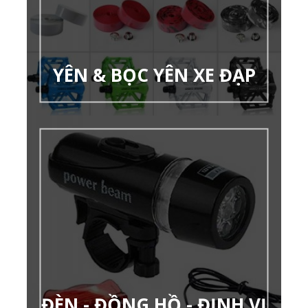
YÊN & BỌC YÊN XE ĐẠP
ĐÈN - ĐỒNG HỒ - ĐỊNH VỊ