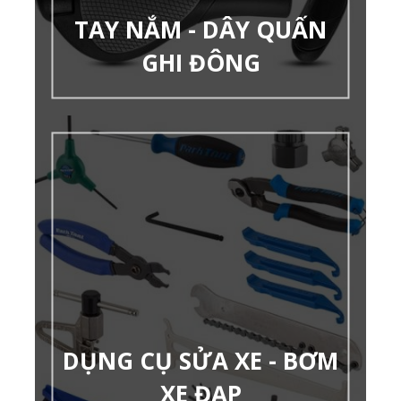
TAY NẮM - DÂY QUẤN
GHI ĐÔNG
DỤNG CỤ SỬA XE - BƠM
XE ĐẠP