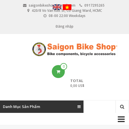
N
saigonbikeshop@gmail.com
0917295265
h
420/8 Vo Van Kiet St, Co Giang Ward, HCMC
ả
08-00 22:00 Weekdays
y
đ
Đăng nhập
U
ế
n
s
n
e
ộ
i
r
d
u
a
0
n
c
g
TOTAL
c
0,00 US$
o
u
Danh Mục Sản Phẩm
n
M
t
a