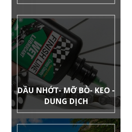
DẦU NHỚT- MỠ BÒ- KEO -
DUNG DỊCH