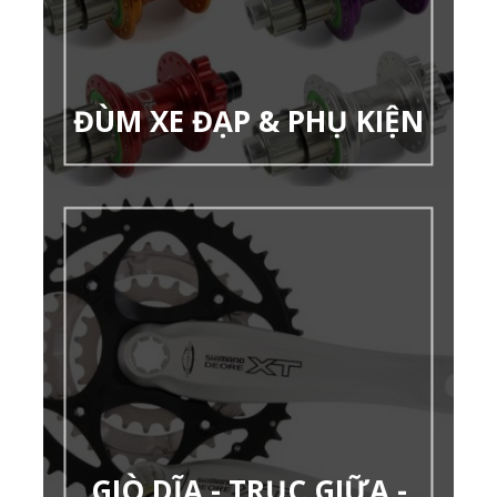
ĐÙM XE ĐẠP & PHỤ KIỆN
GIÒ DĨA - TRỤC GIỮA -