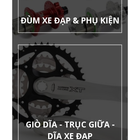
ĐÙM XE ĐẠP & PHỤ KIỆN
GIÒ DĨA - TRỤC GIỮA -
DĨA XE ĐẠP