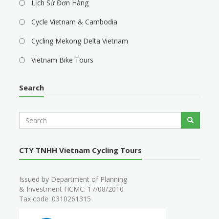
Lịch Sử Đơn Hàng
Cycle Vietnam & Cambodia
Cycling Mekong Delta Vietnam
Vietnam Bike Tours
Search
S
Search
e
a
r
CTY TNHH Vietnam Cycling Tours
c
h
Issued by Department of Planning
& Investment HCMC: 17/08/2010
Tax code: 0310261315