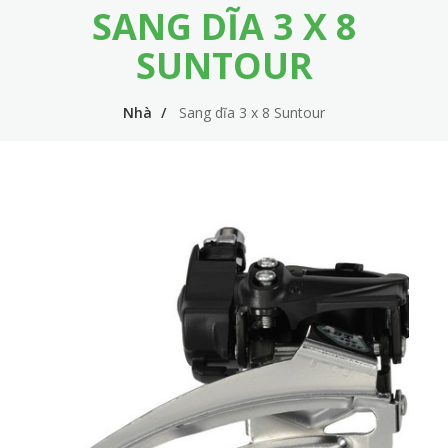
SANG DĨA 3 X 8
m
i
e
n
SUNTOUR
n
n
u
Nhà
Sang dĩa 3 x 8 Suntour
a
v
i
g
a
t
i
o
n