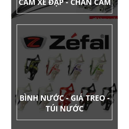
CĂM XE ĐẠP - CHÂN CĂM
BÌNH NƯỚC - GIÁ TREO -
TÚI NƯỚC