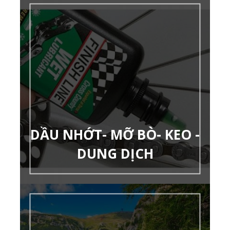
DẦU NHỚT- MỠ BÒ- KEO -
DUNG DỊCH