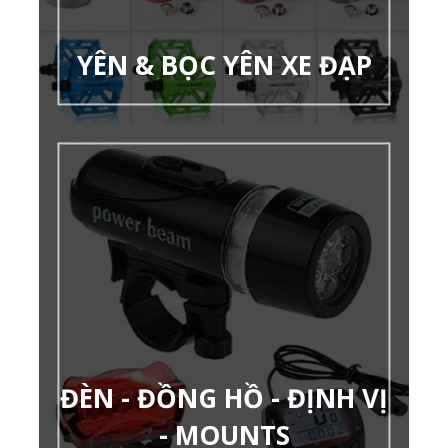
YÊN & BỌC YÊN XE ĐẠP
ĐÈN - ĐỒNG HỒ - ĐỊNH VỊ
- MOUNTS