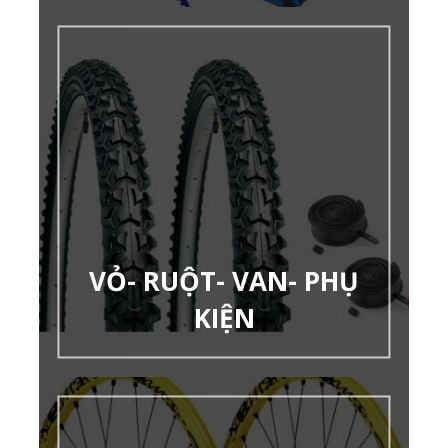
VỎ- RUỘT- VAN- PHỤ
KIỆN