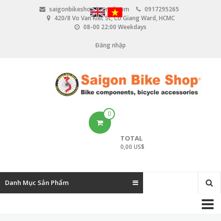
N
saigonbikeshop@gmail.com
0917295265
h
420/8 Vo Van Kiet St, Co Giang Ward, HCMC
ả
08-00 22:00 Weekdays
y
đ
Đăng nhập
U
ế
n
s
n
e
ộ
i
r
d
u
a
0
n
c
g
TOTAL
c
0,00 US$
o
u
Danh Mục Sản Phẩm
n
M
t
a