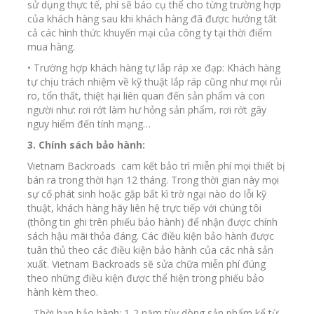
sử dụng thực tế, phí sẽ báo cụ thể cho từng trường hợp
của khách hàng sau khi khách hàng đã được hưởng tất
cả các hình thức khuyến mại của công ty tại thời điểm
mua hàng.
• Trường hợp khách hàng tự lắp ráp xe đạp: Khách hàng
tự chịu trách nhiệm về kỹ thuật lắp ráp cũng như mọi rủi
ro, tổn thất, thiệt hại liên quan đến sản phẩm và con
người như: rơi rớt làm hư hỏng sản phẩm, rơi rớt gây
nguy hiểm đến tính mạng…
3. Chính sách bảo hành:
Vietnam Backroads cam kết bảo trì miễn phí mọi thiết bị
bán ra trong thời hạn 12 tháng. Trong thời gian này mọi
sự cố phát sinh hoặc gặp bất kì trờ ngại nào do lỗi kỹ
thuật, khách hàng hãy liên hệ trực tiếp với chúng tôi
(thông tin ghi trên phiếu bảo hành) để nhận được chính
sách hậu mãi thỏa đáng. Các điều kiện bảo hành được
tuân thủ theo các điều kiện bảo hành của các nhà sản
xuất. Vietnam Backroads sẽ sửa chữa miễn phí đúng
theo những điều kiện được thể hiện trong phiếu bảo
hành kèm theo.
- Thời hạn bảo hành: 1-2 năm tùy dòng sản phẩm kể từ