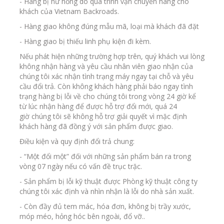
- Hàng bị hư hỏng do quá trình vận chuyển hàng cho
khách của Vietnam Backroads.
- Hàng giao không đúng mẫu mã, loại mà khách đã đặt
- Hàng giao bị thiếu linh phụ kiện đi kèm.
Nếu phát hiện những trường hợp trên, quý khách vui lòng
không nhận hàng và yêu cầu nhân viên giao nhận của
chúng tôi xác nhận tình trạng máy ngay tại chỗ và yêu
cầu đổi trả. Còn không khách hàng phải báo ngay tình
trạng hàng bị lỗi về cho chúng tôi trong vòng 24 giờ kể
từ lúc nhận hàng để được hỗ trợ đổi mới, quá 24
giờ chúng tôi sẽ không hỗ trợ giải quyết vì mặc định
khách hàng đã đồng ý với sản phẩm được giao.
Điều kiện và quy định đổi trả chung:
- “Một đổi một” đối với những sản phẩm bán ra trong
vòng 07 ngày nếu có vấn đề trục trặc.
- Sản phẩm bị lỗi kỹ thuật được Phòng kỹ thuật công ty
chúng tôi xác định và nhìn nhận là lỗi do nhà sản xuất.
- Còn đầy đủ tem mác, hóa đơn, không bị trầy xước,
móp méo, hỏng hóc bên ngoài, đổ vỡ..