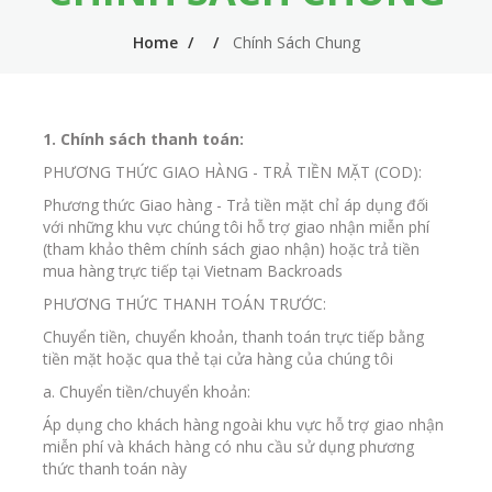
n
m
Home
Chính Sách Chung
n
e
a
n
v
u
1. Chính sách thanh toán:
i
PHƯƠNG THỨC GIAO HÀNG - TRẢ TIỀN MẶT (COD):
g
Phương thức Giao hàng - Trả tiền mặt chỉ áp dụng đối
với những khu vực chúng tôi hỗ trợ giao nhận miễn phí
a
(tham khảo thêm chính sách giao nhận) hoặc trả tiền
t
mua hàng trực tiếp tại Vietnam Backroads
PHƯƠNG THỨC THANH TOÁN TRƯỚC:
i
Chuyển tiền, chuyển khoản, thanh toán trực tiếp bằng
o
tiền mặt hoặc qua thẻ tại cửa hàng của chúng tôi
n
a. Chuyển tiền/chuyển khoản:
Áp dụng cho khách hàng ngoài khu vực hỗ trợ giao nhận
miễn phí và khách hàng có nhu cầu sử dụng phương
thức thanh toán này