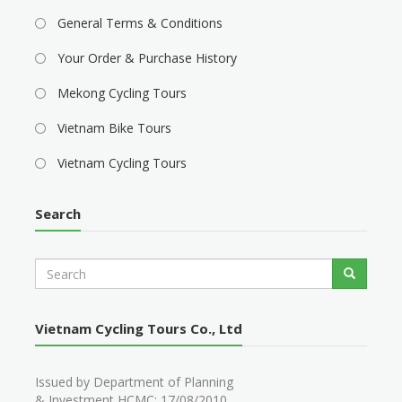
General Terms & Conditions
Your Order & Purchase History
Mekong Cycling Tours
Vietnam Bike Tours
Vietnam Cycling Tours
Search
S
Search
e
a
r
Vietnam Cycling Tours Co., Ltd
c
h
Issued by Department of Planning
& Investment HCMC: 17/08/2010