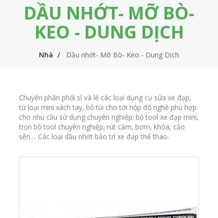
DẦU NHỚT- MỠ BÒ-
m
i
e
n
KEO - DUNG DỊCH
n
n
u
Nhà
Dầu nhớt- Mỡ Bò- Keo - Dung Dịch
a
v
i
Chuyên phân phối sỉ và lẻ các loại dụng cụ sửa xe đạp,
g
từ loại mini xách tay, bỏ túi cho tới hộp đồ nghề phù hợp
cho nhu cầu sử dụng chuyên nghiệp; bộ tool xe đạp mini,
a
trọn bộ tool chuyên nghiệp, rút căm, bơm, khóa, cảo
t
sên.... Các loại dầu nhớt bảo trì xe đạp thể thao.
i
o
n