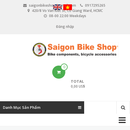
N
saigonbikeshop@gmail.com
0917295265
h
420/8 Vo Van Kiet St, Co Giang Ward, HCMC
ả
08-00 22:00 Weekdays
y
đ
Đăng nhập
U
ế
n
s
n
e
ộ
i
r
d
u
a
0
n
c
g
TOTAL
c
0,00 US$
o
u
Danh Mục Sản Phẩm
n
M
t
a