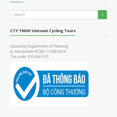
S
Search
e
a
r
CTY TNHH Vietnam Cycling Tours
c
h
Issued by Department of Planning
& Investment HCMC: 17/08/2010
Tax code: 0310261315