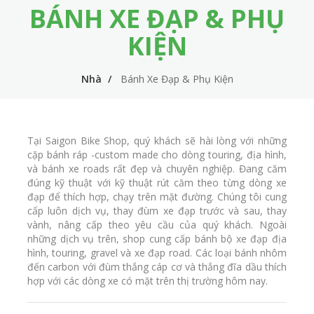
BÁNH XE ĐẠP & PHỤ
m
i
e
n
KIỆN
n
n
u
Nhà
Bánh Xe Đạp & Phụ Kiện
a
v
i
Tại Saigon Bike Shop, quý khách sẽ hài lòng với những
g
cặp bánh ráp -custom made cho dòng touring, địa hình,
và bánh xe roads rất đẹp và chuyên nghiệp. Đang căm
a
đúng kỹ thuật với kỹ thuật rút căm theo từng dòng xe
t
đạp để thích hợp, chạy trên mặt đường. Chúng tôi cung
cấp luôn dịch vụ, thay đùm xe đạp trước và sau, thay
i
vành, nâng cấp theo yêu cầu của quý khách. Ngoài
những dịch vụ trên, shop cung cấp bánh bộ xe đạp địa
o
hình, touring, gravel và xe đạp road. Các loại bánh nhôm
n
đến carbon với đùm thắng cáp cơ và thắng đĩa dầu thích
hợp với các dòng xe có mặt trên thị trường hôm nay.