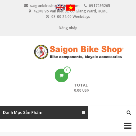
N
saigonbikeshop@gmail.com
0917295265
h
420/8 Vo Van Kiet St, Co Giang Ward, HCMC
ả
08-00 22:00 Weekdays
y
đ
Đăng nhập
U
ế
n
s
n
e
ộ
i
r
d
u
a
0
n
c
g
TOTAL
c
0,00 US$
o
u
Danh Mục Sản Phẩm
n
M
t
a