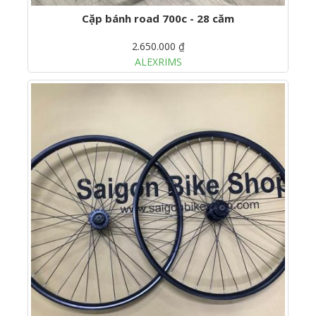
Cặp bánh road 700c - 28 căm
2.650.000 ₫
ALEXRIMS