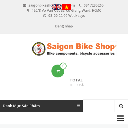
N
saigonbikeshop@gmail.com
0917295265
h
420/8 Vo Van Kiet St, Co Giang Ward, HCMC
ả
08-00 22:00 Weekdays
y
đ
Đăng nhập
U
ế
n
s
n
e
ộ
i
r
d
u
a
0
n
c
g
TOTAL
c
0,00 US$
o
u
Danh Mục Sản Phẩm
n
M
t
a