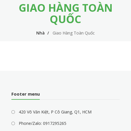
GIAO HÀNG TOÀN
m
i
e
n
QUỐC
n
n
u
Nhà
Giao Hàng Toàn Quốc
a
v
i
g
a
t
i
Footer menu
o
n
420 Võ Văn Kiệt, P Cô Giang, Q1, HCM
Phone/Zalo: 0917295265