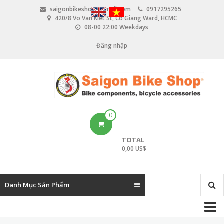
N
saigonbikeshop@gmail.com
0917295265
h
420/8 Vo Van Kiet St, Co Giang Ward, HCMC
ả
08-00 22:00 Weekdays
y
đ
Đăng nhập
U
ế
n
s
n
e
ộ
i
r
d
u
a
0
n
c
g
TOTAL
c
0,00 US$
o
u
Danh Mục Sản Phẩm
n
M
t
a