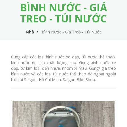
BÌNH NƯỚC - GIÁ
m
i
e
n
TREO - TÚI NƯỚC
n
n
u
Nhà
Bình Nước - Giá Treo - Túi Nước
a
v
i
Cung cấp các loại bình nước xe đạp, túi nước thể thao,
g
bình nước du lịch chất lượng cao. Gọng bình nước xe
đạp, từ kim loại đến nhựa, nhôm xi màu. Gọng/ giá treo
a
bình nước và các loại túi nước thể thao dã ngoại ngoài
t
trời tại Saigon, Hồ Chí Minh. Saigon Bike Shop.
i
o
n