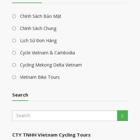
Chính Sách Bảo Mật
Chính Sách Chung
Lịch Sử Đơn Hàng
Cycle Vietnam & Cambodia
Cycling Mekong Delta Vietnam
Vietnam Bike Tours
Search
S
Search
e
a
r
CTY TNHH Vietnam Cycling Tours
c