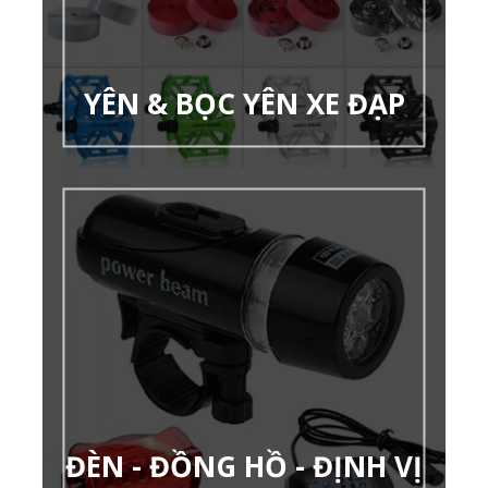
YÊN & BỌC YÊN XE ĐẠP
ĐÈN - ĐỒNG HỒ - ĐỊNH VỊ