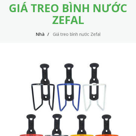
GIÁ TREO BÌNH NƯỚC
m
i
e
n
ZEFAL
n
n
u
Nhà
Giá treo bình nước Zefal
a
v
i
g
a
t
i
o
n