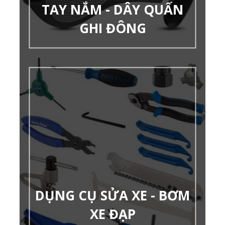
TAY NẮM - DÂY QUẤN
GHI ĐÔNG
DỤNG CỤ SỬA XE - BƠM
XE ĐẠP