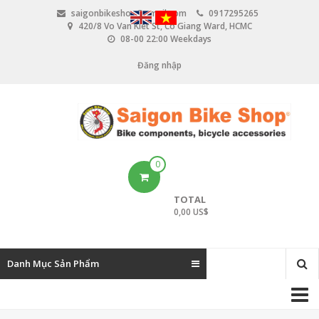
N
saigonbikeshop@gmail.com
0917295265
h
420/8 Vo Van Kiet St, Co Giang Ward, HCMC
ả
08-00 22:00 Weekdays
y
đ
Đăng nhập
U
ế
n
s
n
e
ộ
i
r
d
u
a
0
n
c
g
TOTAL
c
0,00 US$
o
u
Danh Mục Sản Phẩm
n
M
t
a