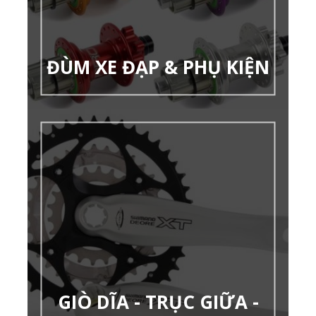
ĐÙM XE ĐẠP & PHỤ KIỆN
GIÒ DĨA - TRỤC GIỮA -