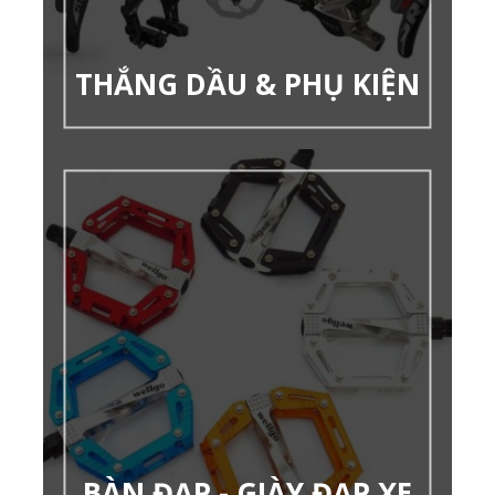
THẮNG DẦU & PHỤ KIỆN
BÀN ĐẠP - GIÀY ĐẠP XE