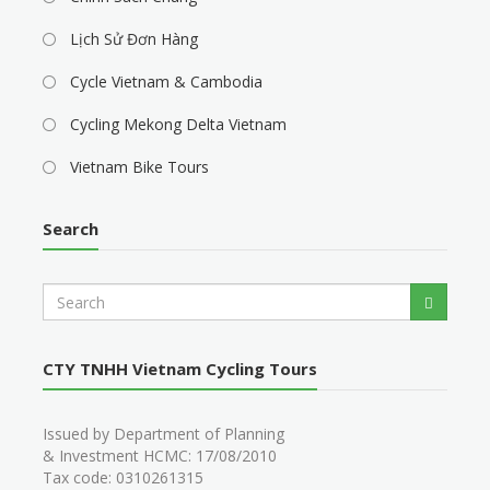
Lịch Sử Đơn Hàng
Cycle Vietnam & Cambodia
Cycling Mekong Delta Vietnam
Vietnam Bike Tours
Search
S
Search
e
a
r
CTY TNHH Vietnam Cycling Tours
c
h
Issued by Department of Planning
& Investment HCMC: 17/08/2010
Tax code: 0310261315