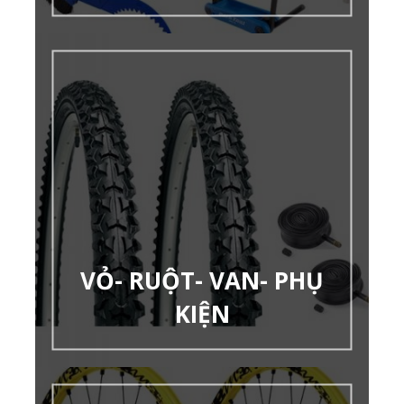
VỎ- RUỘT- VAN- PHỤ
KIỆN