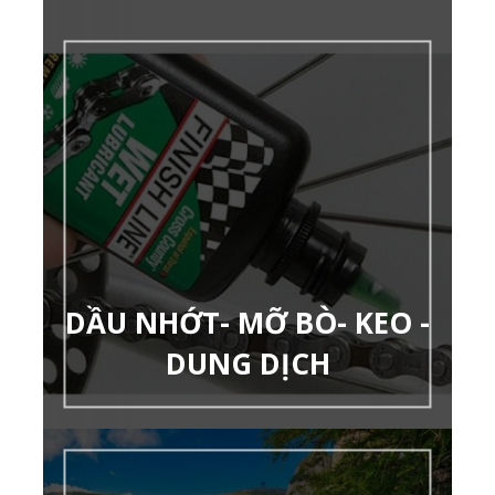
DẦU NHỚT- MỠ BÒ- KEO -
DUNG DỊCH