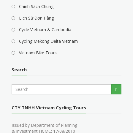
Chính Sách Chung
Lịch Sử Đơn Hàng
Cycle Vietnam & Cambodia
Cycling Mekong Delta Vietnam
Vietnam Bike Tours
Search
S
Search
e
a
r
CTY TNHH Vietnam Cycling Tours
c
h
Issued by Department of Planning
& Investment HCMC: 17/08/2010