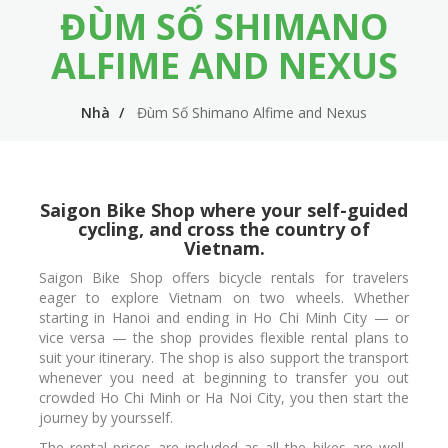
ĐÙM SỐ SHIMANO
m
i
e
n
ALFIME AND NEXUS
n
n
u
Nhà
Đùm Số Shimano Alfime and Nexus
a
v
i
Saigon Bike Shop where your self-guided
g
cycling, and cross the country of
a
Vietnam.
Saigon Bike Shop offers bicycle rentals for travelers
t
eager to explore Vietnam on two wheels. Whether
i
starting in Hanoi and ending in Ho Chi Minh City — or
vice versa — the shop provides flexible rental plans to
o
suit your itinerary. The shop is also support the transport
whenever you need at beginning to transfer you out
n
crowded Ho Chi Minh or Ha Noi City, you then start the
journey by yoursself.
The rental prices are included as all the bikes are well-