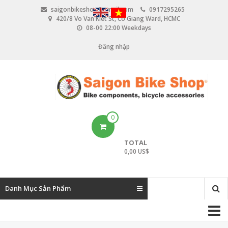
N
saigonbikeshop@gmail.com
0917295265
h
420/8 Vo Van Kiet St, Co Giang Ward, HCMC
ả
08-00 22:00 Weekdays
y
đ
Đăng nhập
U
ế
n
s
n
e
ộ
i
r
d
u
a
0
n
c
g
TOTAL
c
0,00 US$
o
u
Danh Mục Sản Phẩm
n
M
t
a