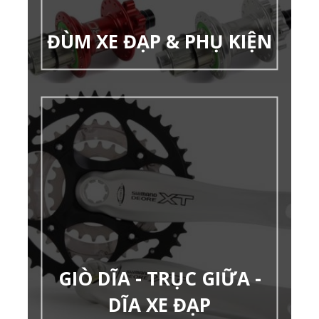
ĐÙM XE ĐẠP & PHỤ KIỆN
GIÒ DĨA - TRỤC GIỮA -
DĨA XE ĐẠP