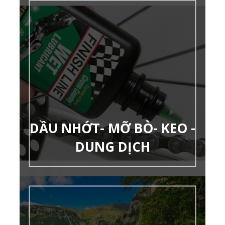
DẦU NHỚT- MỠ BÒ- KEO -
DUNG DỊCH