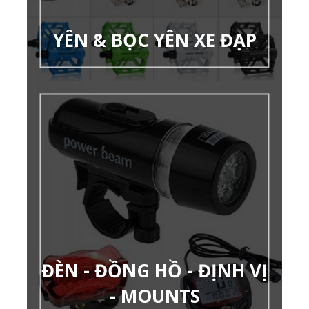
YÊN & BỌC YÊN XE ĐẠP
ĐÈN - ĐỒNG HỒ - ĐỊNH VỊ
- MOUNTS