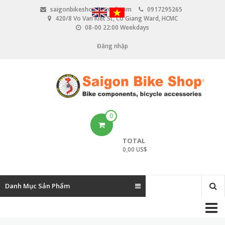
N
saigonbikeshop@gmail.com
0917295265
h
420/8 Vo Van Kiet St, Co Giang Ward, HCMC
ả
08-00 22:00 Weekdays
y
đ
Đăng nhập
U
ế
n
s
n
e
ộ
i
r
d
u
a
0
n
c
g
TOTAL
c
0,00 US$
o
u
Danh Mục Sản Phẩm
n
M
t
a