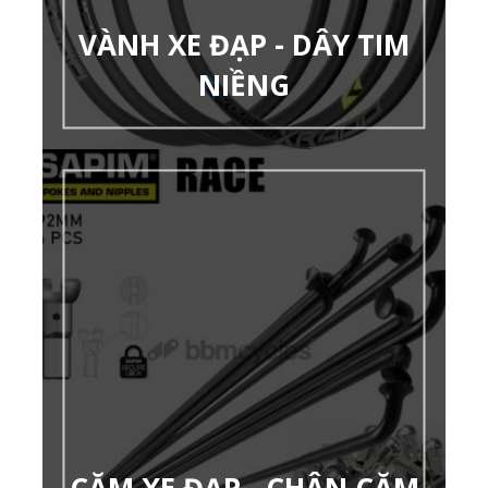
VÀNH XE ĐẠP - DÂY TIM
NIỀNG
CĂM XE ĐẠP - CHÂN CĂM