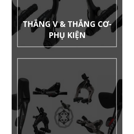
THẮNG V & THẮNG CƠ-
PHỤ KIỆN