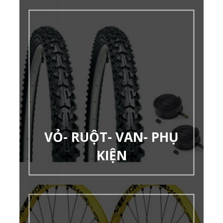
VỎ- RUỘT- VAN- PHỤ
KIỆN