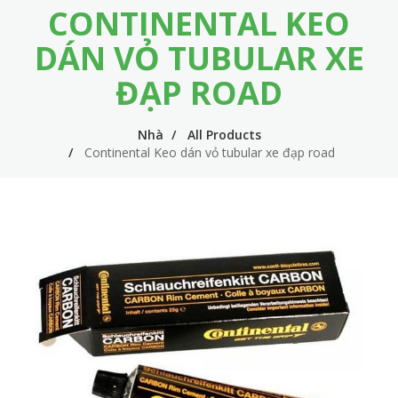
CONTINENTAL KEO
m
i
e
n
DÁN VỎ TUBULAR XE
n
n
ĐẠP ROAD
u
a
v
Nhà
All Products
Continental Keo dán vỏ tubular xe đạp road
i
g
a
t
i
o
n