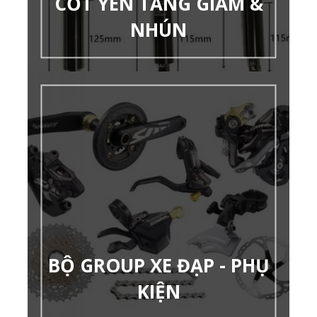
CỐT YÊN TĂNG GIẢM &
NHÚN
BỘ GROUP XE ĐẠP - PHỤ
KIỆN