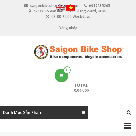
N
saigonbikeshop@gmail.com
0917295265
h
420/8 Vo Van Kiet St, Co Giang Ward, HCMC
ả
08-00 22:00 Weekdays
y
đ
Đăng nhập
U
ế
n
s
n
e
ộ
i
r
d
u
a
0
n
c
g
TOTAL
c
0,00 US$
o
u
Danh Mục Sản Phẩm
n
M
t
a