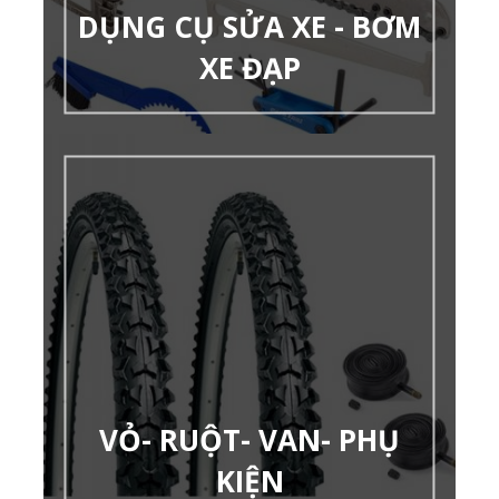
DỤNG CỤ SỬA XE - BƠM
XE ĐẠP
VỎ- RUỘT- VAN- PHỤ
KIỆN