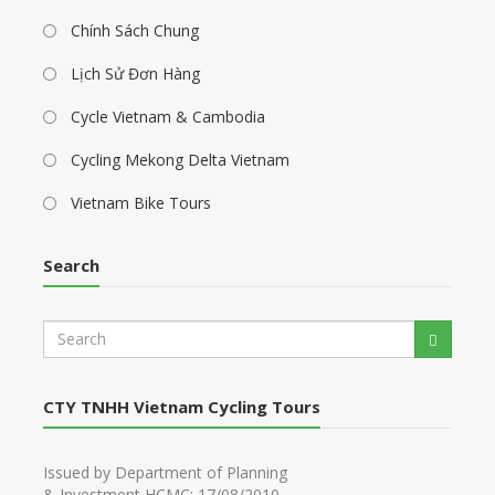
Chính Sách Chung
Lịch Sử Đơn Hàng
Cycle Vietnam & Cambodia
Cycling Mekong Delta Vietnam
Vietnam Bike Tours
Search
S
Search
e
a
r
CTY TNHH Vietnam Cycling Tours
c
h
Issued by Department of Planning
& Investment HCMC: 17/08/2010