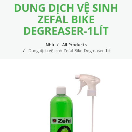
DUNG DỊCH VỆ SINH
m
i
e
n
ZEFAL BIKE
n
n
DEGREASER-1LÍT
u
a
v
Nhà
All Products
Dung dịch vệ sinh Zefal Bike Degreaser-1lít
i
g
a
t
i
o
n