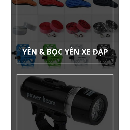
YÊN & BỌC YÊN XE ĐẠP