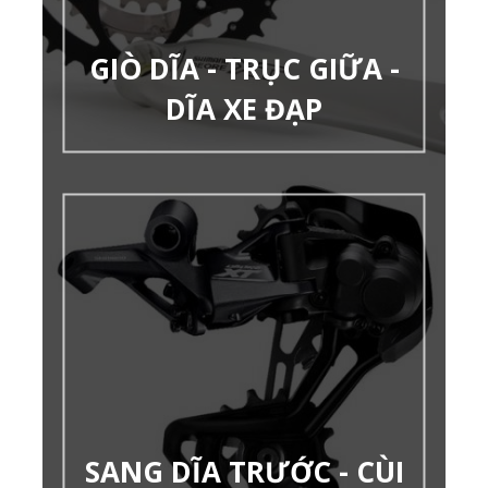
GIÒ DĨA - TRỤC GIỮA -
DĨA XE ĐẠP
SANG DĨA TRƯỚC - CÙI