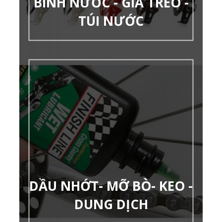
BÌNH NƯỚC - GIÁ TREO -
TÚI NƯỚC
DẦU NHỚT- MỠ BÒ- KEO -
DUNG DỊCH