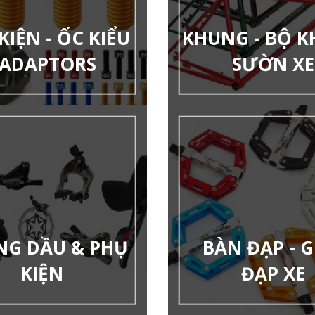
KIỆN - ỐC KIỂU
KHUNG - BỘ 
 ADAPTORS
SƯỜN XE
NG DẦU & PHỤ
BÀN ĐẠP - G
KIỆN
ĐẠP XE