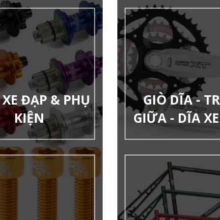
XE ĐẠP & PHỤ
GIÒ DĨA - T
KIỆN
GIỮA - DĨA X