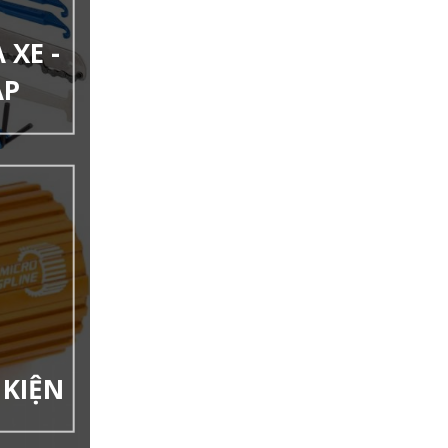
XE -
ẠP
 KIỆN