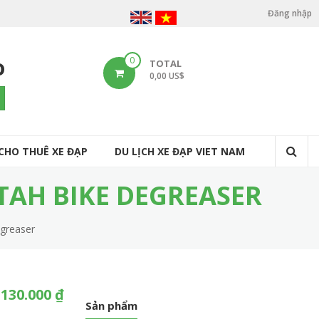
Đăng nhập
U
s
o
0
TOTAL
e
0,00 US$
r
arch
a
c
CHO THUÊ XE ĐẠP
DU LỊCH XE ĐẠP VIET NAM
c
o
TAH BIKE DEGREASER
u
egreaser
n
t
m
130.000 ₫
e
Sản phẩm