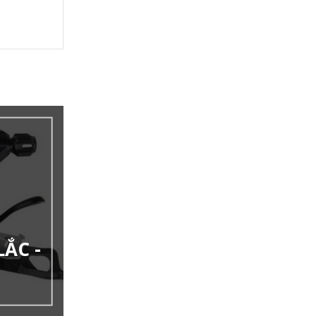
LẮC -