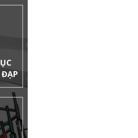
RỤC
E ĐẠP