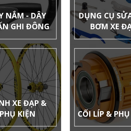
Y NẮM - DÂY
DỤNG CỤ SỬA 
ẤN GHI ĐÔNG
BƠM XE Đ
NH XE ĐẠP &
PHỤ KIỆN
CỐI LÍP & PHỤ