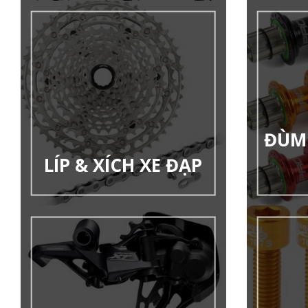
ĐÙM 
LÍP & XÍCH XE ĐẠP