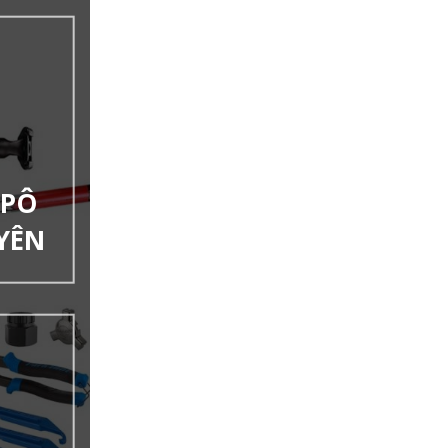
 PÔ
YÊN