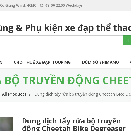
, Co Giang Ward, HCMC
08-00 22:00 Weekdays
ùng & Phụ kiện xe đạp thể tha
S
Se
e
a
r
c
ÒN
CHO THUÊ XE ĐẠP TOURING
ĐÙM SỐ SHIMANO
h
 BỘ TRUYỀN ĐỘNG CHEE
All Products
Dung dịch tẩy rửa bộ truyền động Cheetah Bike D
Dung dịch tẩy rửa bộ truyền
động Cheetah Bike Degreaser