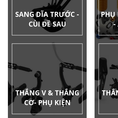
SANG DĨA TRƯỚC -
PHỤ 
CÙI ĐỀ SAU
-
THẮNG V & THẮNG
THẮ
CƠ- PHỤ KIỆN