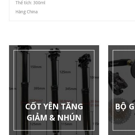
Thể tích: 300ml
Hàng China
CỐT YÊN TĂNG
BỘ G
GIẢM & NHÚN