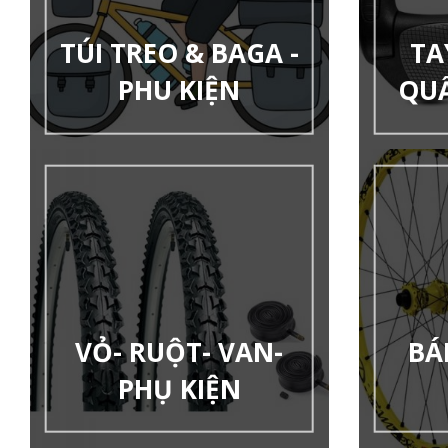
TÚI TREO & BAGA -
TA
PHU KIỆN
QU
VỎ- RUỘT- VAN-
BÁ
PHỤ KIỆN