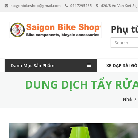
N
saigonbikeshop@gmail.com
0917295265
420/8 Vo Van Kiet St
h
ả
y
Phụ t
đ
ế
n
n
ộ
i
M
d
Danh Mục Sản Phẩm
XE ĐẠP SÀI G
a
u
n
DUNG DỊCH TẨY RỬA
i
g
n
Nhà
n
a
v
i