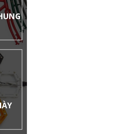
KHUNG
IÀY