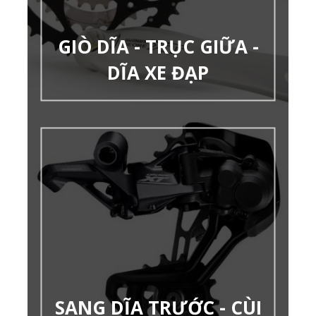
GIÒ DĨA - TRỤC GIỮA -
DĨA XE ĐẠP
SANG DĨA TRƯỚC - CÙI