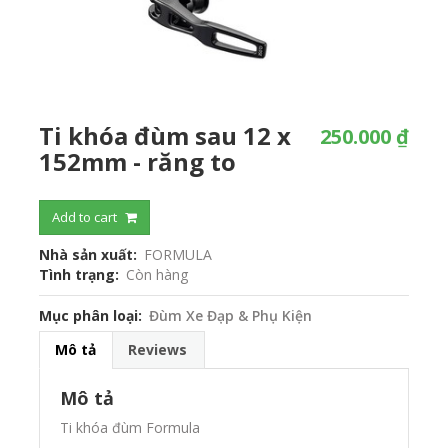
Ti khóa đùm sau 12 x
250.000 ₫
152mm - răng to
Add to cart
Nhà sản xuất
FORMULA
Tình trạng
Còn hàng
Mục phân loại
Đùm Xe Đạp & Phụ Kiện
Mô tả
Reviews
Mô tả
Ti khóa đùm Formula