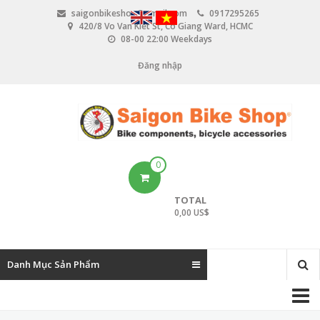
N
saigonbikeshop@gmail.com
0917295265
h
420/8 Vo Van Kiet St, Co Giang Ward, HCMC
ả
08-00 22:00 Weekdays
y
đ
Đăng nhập
U
ế
n
s
n
e
ộ
i
r
d
u
a
0
n
c
g
TOTAL
c
0,00 US$
o
u
Danh Mục Sản Phẩm
n
M
t
a