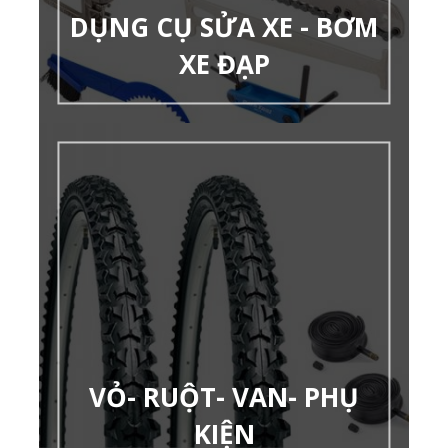
DỤNG CỤ SỬA XE - BƠM
XE ĐẠP
VỎ- RUỘT- VAN- PHỤ
KIỆN