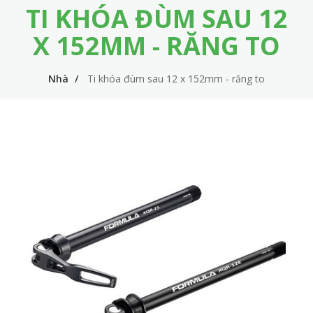
TI KHÓA ĐÙM SAU 12
m
i
e
n
X 152MM - RĂNG TO
n
n
u
Nhà
Ti khóa đùm sau 12 x 152mm - răng to
a
v
i
g
a
t
i
o
n