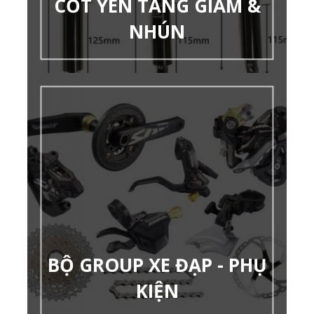
CỐT YÊN TĂNG GIẢM &
NHÚN
BỘ GROUP XE ĐẠP - PHỤ
KIỆN