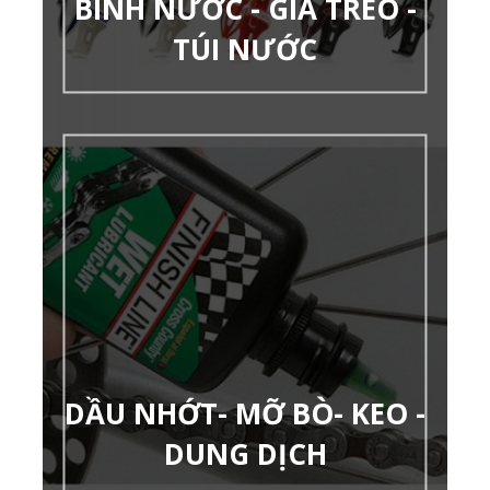
BÌNH NƯỚC - GIÁ TREO -
TÚI NƯỚC
DẦU NHỚT- MỠ BÒ- KEO -
DUNG DỊCH