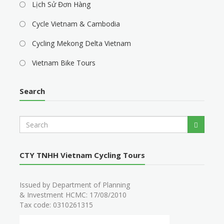
Lịch Sử Đơn Hàng
Cycle Vietnam & Cambodia
Cycling Mekong Delta Vietnam
Vietnam Bike Tours
Search
S
Search
e
a
r
CTY TNHH Vietnam Cycling Tours
c
h
Issued by Department of Planning
& Investment HCMC: 17/08/2010
Tax code: 0310261315