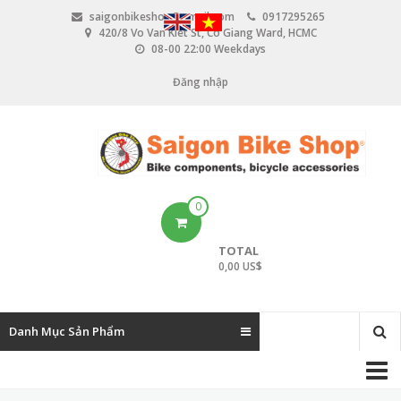
N
saigonbikeshop@gmail.com
0917295265
h
420/8 Vo Van Kiet St, Co Giang Ward, HCMC
ả
08-00 22:00 Weekdays
y
đ
Đăng nhập
U
ế
n
s
n
e
ộ
i
r
d
u
a
0
n
c
g
TOTAL
c
0,00 US$
o
u
Danh Mục Sản Phẩm
n
M
t
a