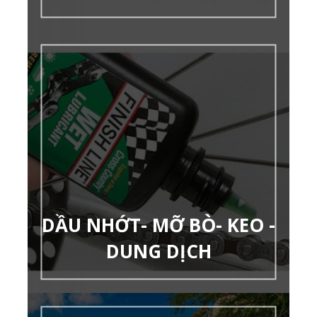
DẦU NHỚT- MỠ BÒ- KEO -
DUNG DỊCH