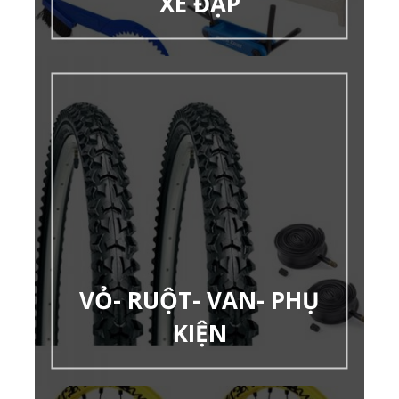
XE ĐẠP
VỎ- RUỘT- VAN- PHỤ
KIỆN