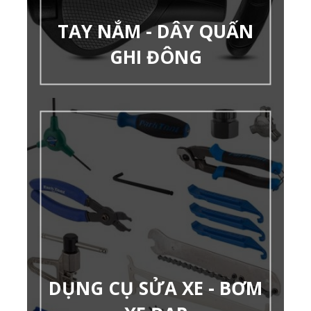
TAY NẮM - DÂY QUẤN
GHI ĐÔNG
DỤNG CỤ SỬA XE - BƠM