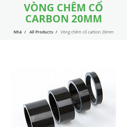
VÒNG CHÊM CỔ
m
i
e
n
CARBON 20MM
n
n
u
Nhà
All Products
Vòng chêm cổ carbon 20mm
a
v
i
g
a
t
i
o
n