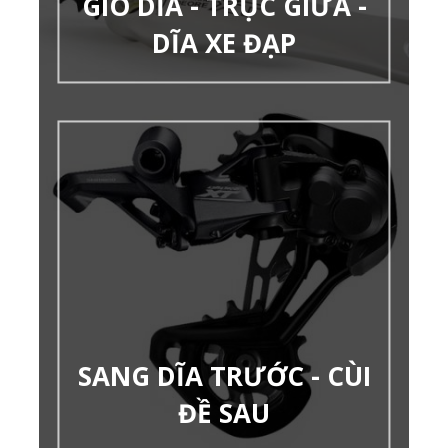
GIÒ DĨA - TRỤC GIỮA -
DĨA XE ĐẠP
SANG DĨA TRƯỚC - CÙI
ĐỀ SAU