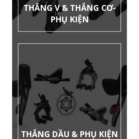
THẮNG V & THẮNG CƠ-
PHỤ KIỆN
THẮNG DẦU & PHỤ KIỆN