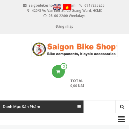
N
saigonbikeshop@gmail.com
0917295265
h
420/8 Vo Van Kiet St, Co Giang Ward, HCMC
ả
08-00 22:00 Weekdays
y
đ
Đăng nhập
U
ế
n
s
n
e
ộ
i
r
d
u
a
0
n
c
g
TOTAL
c
0,00 US$
o
u
Danh Mục Sản Phẩm
n
M
t
a