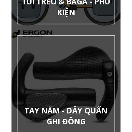
TÚI TREO & BAGA - PHU
KIỆN
TAY NẮM - DÂY QUẤN
GHI ĐÔNG