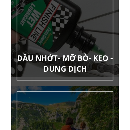
DẦU NHỚT- MỠ BÒ- KEO -
DUNG DỊCH