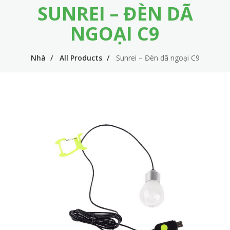
SUNREI – ĐÈN DÃ
m
i
e
n
NGOẠI C9
n
n
u
Nhà
All Products
Sunrei – Đèn dã ngoại C9
a
v
i
g
a
t
i
o
n