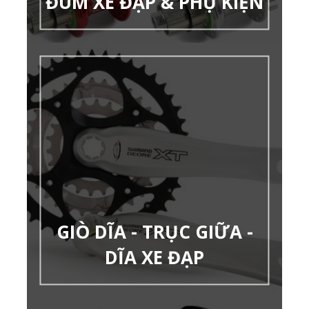
ĐÙM XE ĐẠP & PHỤ KIỆN
GIÒ DĨA - TRỤC GIỮA -
DĨA XE ĐẠP