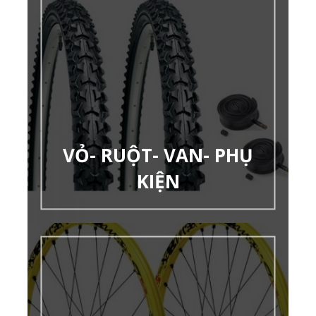
VỎ- RUỘT- VAN- PHỤ
KIỆN