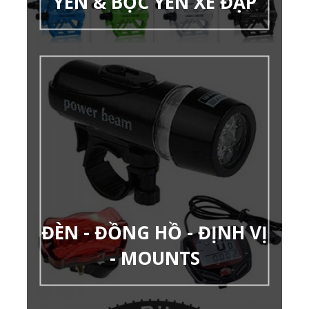
YÊN & BỌC YÊN XE ĐẠP
ĐÈN - ĐỒNG HỒ - ĐỊNH VỊ
- MOUNTS