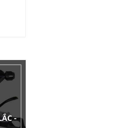
LẮC -