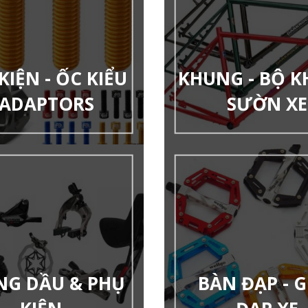
KIỆN - ỐC KIỂU
KHUNG - BỘ 
 ADAPTORS
SƯỜN XE
NG DẦU & PHỤ
BÀN ĐẠP - G