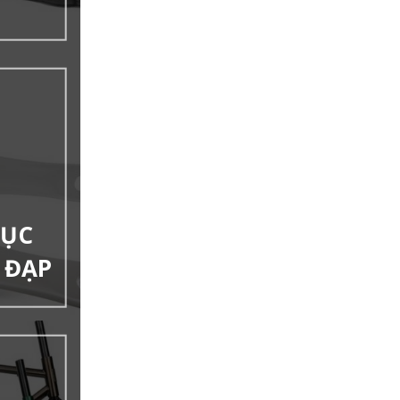
RỤC
E ĐẠP