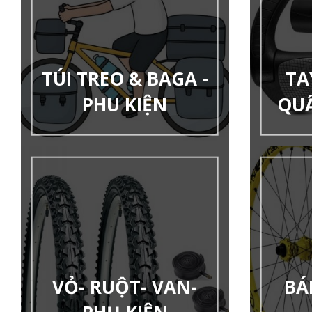
TÚI TREO & BAGA -
TA
PHU KIỆN
QU
VỎ- RUỘT- VAN-
BÁ