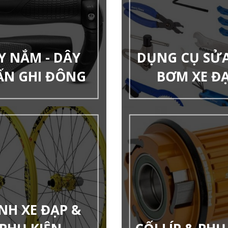
Y NẮM - DÂY
DỤNG CỤ SỬA 
ẤN GHI ĐÔNG
BƠM XE Đ
NH XE ĐẠP &