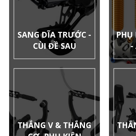
SANG DĨA TRƯỚC -
PHỤ 
CÙI ĐỀ SAU
-
THẮNG V & THẮNG
THẮ