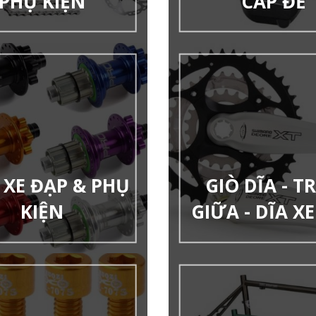
PHỤ KIỆN
CÁP ĐỀ
XE ĐẠP & PHỤ
GIÒ DĨA - T
KIỆN
GIỮA - DĨA X