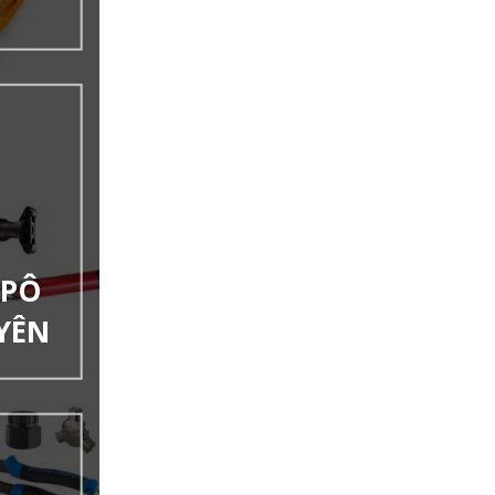
 PÔ
YÊN