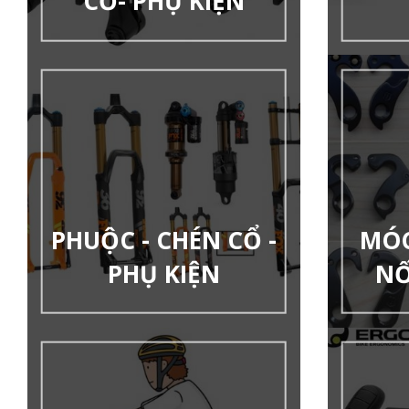
CƠ- PHỤ KIỆN
PHUỘC - CHÉN CỔ -
MÓC
PHỤ KIỆN
NỐ