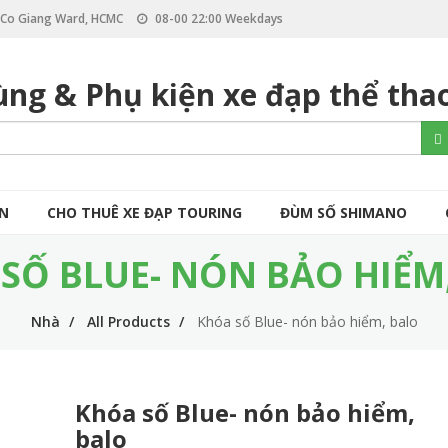
, Co Giang Ward, HCMC
08-00 22:00 Weekdays
ùng & Phụ kiện xe đạp thể tha
S
Se
e
a
r
c
ÒN
CHO THUÊ XE ĐẠP TOURING
ĐÙM SỐ SHIMANO
h
SỐ BLUE- NÓN BẢO HIỂM
Nhà
All Products
Khóa số Blue- nón bảo hiểm, balo
Khóa số Blue- nón bảo hiểm,
balo