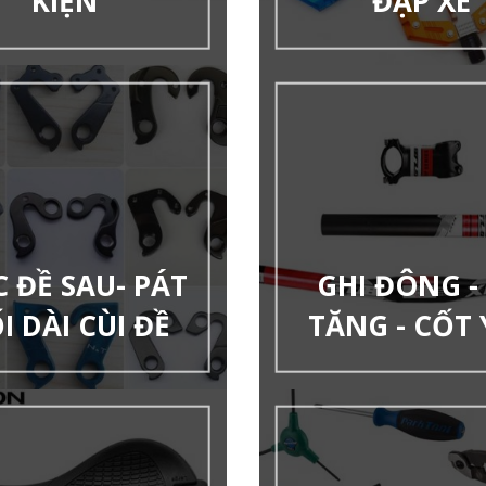
KIỆN
ĐẠP XE
 ĐỀ SAU- PÁT
GHI ĐÔNG -
I DÀI CÙI ĐỀ
TĂNG - CỐT 