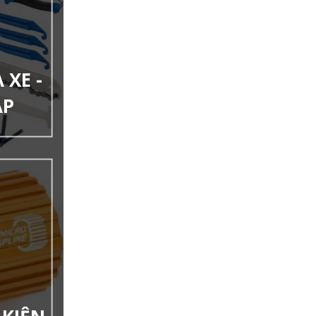
XE -
ẠP