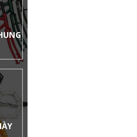
KHUNG
IÀY