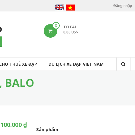
Đăng nhập
U
s
o
0
TOTAL
e
0,00 US$
r
arch
a
c
CHO THUÊ XE ĐẠP
DU LỊCH XE ĐẠP VIET NAM
c
o
, BALO
u
n
t
m
100.000 ₫
e
Sản phẩm