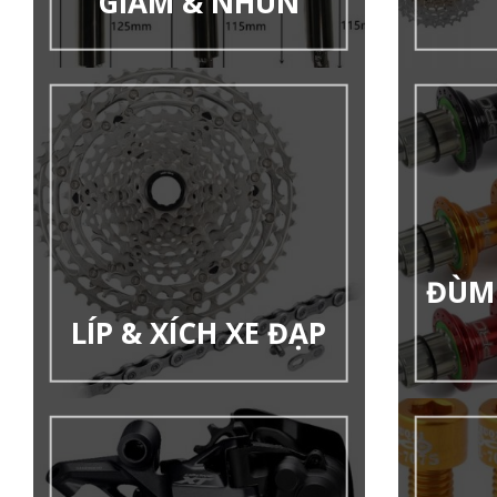
GIẢM & NHÚN
ĐÙM 
LÍP & XÍCH XE ĐẠP