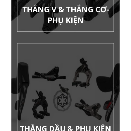
THẮNG V & THẮNG CƠ-
PHỤ KIỆN
THẮNG DẦU & PHỤ KIỆN