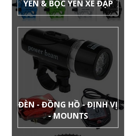
YÊN & BỌC YÊN XE ĐẠP
ĐÈN - ĐỒNG HỒ - ĐỊNH VỊ
- MOUNTS