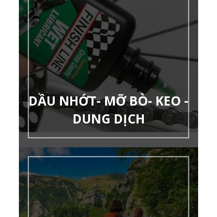
DẦU NHỚT- MỠ BÒ- KEO -
DUNG DỊCH