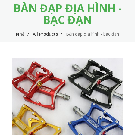
BÀN ĐẠP ĐỊA HÌNH -
m
i
e
n
BẠC ĐẠN
n
n
u
Nhà
All Products
Bàn đạp địa hình - bạc đạn
a
v
i
g
a
t
i
o
n