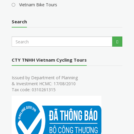
Vietnam Bike Tours
Search
S
Search
e
a
r
CTY TNHH Vietnam Cycling Tours
c
h
Issued by Department of Planning
& Investment HCMC: 17/08/2010
Tax code: 0310261315