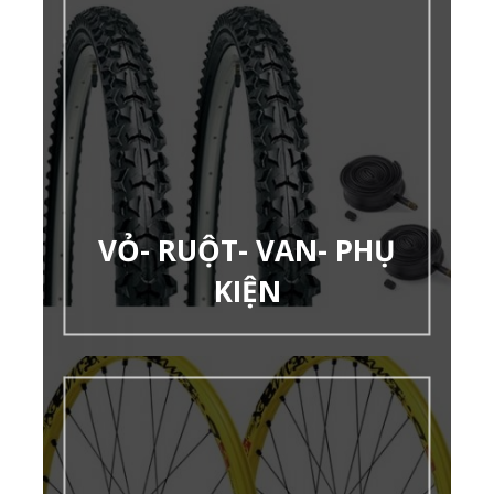
VỎ- RUỘT- VAN- PHỤ
KIỆN