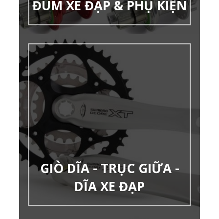
ĐÙM XE ĐẠP & PHỤ KIỆN
GIÒ DĨA - TRỤC GIỮA -
DĨA XE ĐẠP