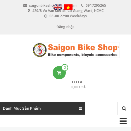
N
saigonbikeshop@gmail.com
0917295265
h
420/8 Vo Van Kiet St, Co Giang Ward, HCMC
ả
08-00 22:00 Weekdays
y
đ
Đăng nhập
U
ế
n
s
n
e
ộ
i
r
d
u
a
0
n
c
g
TOTAL
c
0,00 US$
o
u
Danh Mục Sản Phẩm
n
M
t
a