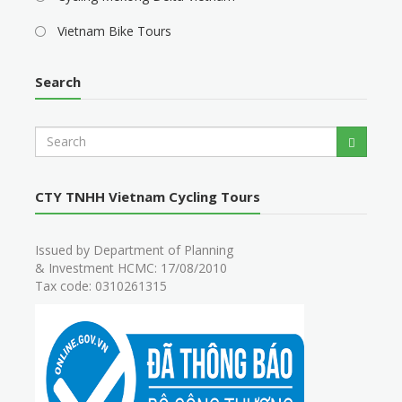
Vietnam Bike Tours
Search
S
Search
e
a
r
CTY TNHH Vietnam Cycling Tours
c
h
Issued by Department of Planning
& Investment HCMC: 17/08/2010
Tax code: 0310261315