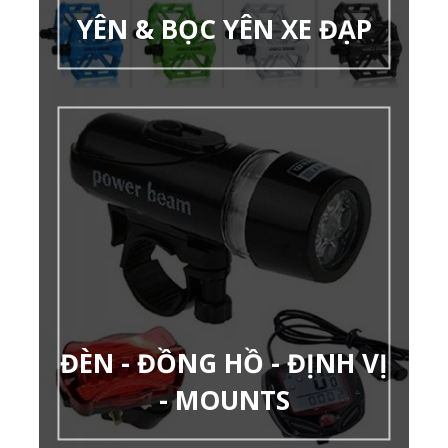
YÊN & BỌC YÊN XE ĐẠP
ĐÈN - ĐỒNG HỒ - ĐỊNH VỊ
- MOUNTS