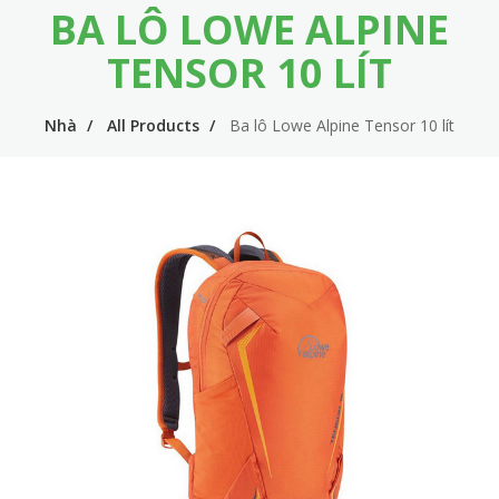
BA LÔ LOWE ALPINE
m
i
e
n
TENSOR 10 LÍT
n
n
u
Nhà
All Products
Ba lô Lowe Alpine Tensor 10 lít
a
v
i
g
a
t
i
o
n