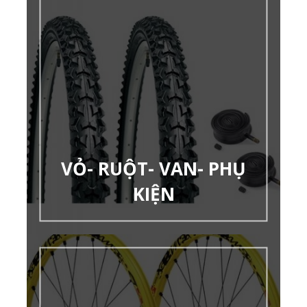
VỎ- RUỘT- VAN- PHỤ
KIỆN