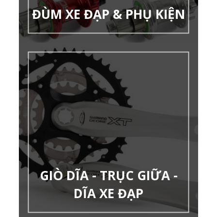
ĐÙM XE ĐẠP & PHỤ KIỆN
GIÒ DĨA - TRỤC GIỮA -
DĨA XE ĐẠP