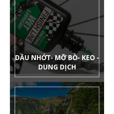
DẦU NHỚT- MỠ BÒ- KEO -
DUNG DỊCH