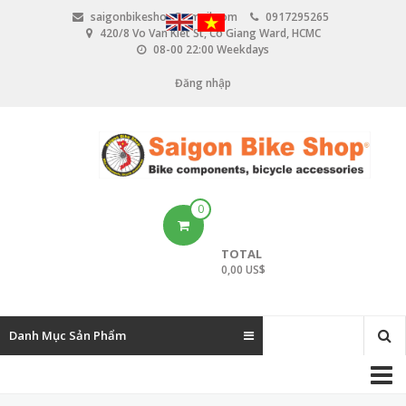
N
saigonbikeshop@gmail.com
0917295265
h
420/8 Vo Van Kiet St, Co Giang Ward, HCMC
ả
08-00 22:00 Weekdays
y
đ
Đăng nhập
U
ế
n
s
n
e
ộ
i
r
d
u
a
0
n
c
g
TOTAL
c
0,00 US$
o
u
Danh Mục Sản Phẩm
n
M
t
a