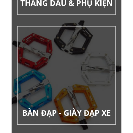
THẮNG DẦU & PHỤ KIỆN
BÀN ĐẠP - GIÀY ĐẠP XE