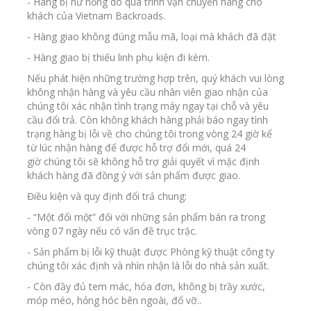
- Hàng bị hư hỏng do quá trình vận chuyển hàng cho
khách của Vietnam Backroads.
- Hàng giao không đúng mẫu mã, loại mà khách đã đặt
- Hàng giao bị thiếu linh phụ kiện đi kèm.
Nếu phát hiện những trường hợp trên, quý khách vui lòng
không nhận hàng và yêu cầu nhân viên giao nhận của
chúng tôi xác nhận tình trạng máy ngay tại chỗ và yêu
cầu đổi trả. Còn không khách hàng phải báo ngay tình
trạng hàng bị lỗi về cho chúng tôi trong vòng 24 giờ kể
từ lúc nhận hàng để được hỗ trợ đổi mới, quá 24
giờ chúng tôi sẽ không hỗ trợ giải quyết vì mặc định
khách hàng đã đồng ý với sản phẩm được giao.
Điều kiện và quy định đổi trả chung:
- “Một đổi một” đối với những sản phẩm bán ra trong
vòng 07 ngày nếu có vấn đề trục trặc.
- Sản phẩm bị lỗi kỹ thuật được Phòng kỹ thuật công ty
chúng tôi xác định và nhìn nhận là lỗi do nhà sản xuất.
- Còn đầy đủ tem mác, hóa đơn, không bị trầy xước,
móp méo, hỏng hóc bên ngoài, đổ vỡ..