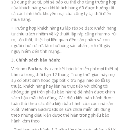
sử dụng thực tế, phí sẽ báo cụ thể cho từng trường hợp
của khách hàng sau khi khách hàng đã được hưởng tất
cả các hình thức khuyến mại của công ty tại thời điểm
mua hàng.
• Trường hợp khách hàng tự lắp ráp xe đạp: Khách hàng
tự chịu trách nhiệm về kỹ thuật lắp ráp cũng như mọi rủi
ro, tổn thất, thiệt hại liên quan đến sản phẩm và con
người như: rơi rớt làm hư hỏng sản phẩm, rơi rớt gây
nguy hiểm đến tính mạng…
3. Chính sách bảo hành:
Vietnam Backroads cam kết bảo trì miễn phí mọi thiết bị
bán ra trong thời hạn 12 tháng. Trong thời gian này mọi
sự cố phát sinh hoặc gặp bất kì trờ ngại nào do lỗi kỹ
thuật, khách hàng hãy liên hệ trực tiếp với chúng tôi
(thông tin ghi trên phiếu bảo hành) để nhận được chính
sách hậu mãi thỏa đáng. Các điều kiện bảo hành được
tuân thủ theo các điều kiện bảo hành của các nhà sản
xuất. Vietnam Backroads sẽ sửa chữa miễn phí đúng
theo những điều kiện được thể hiện trong phiếu bảo
hành kèm theo.
- Thời hạn bảo hành: 1-2 năm tùy dòng sản phẩm kể từ