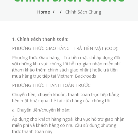
n
m
Home
Chính Sách Chung
n
e
a
n
v
u
1. Chính sách thanh toán:
i
PHƯƠNG THỨC GIAO HÀNG - TRẢ TIỀN MẶT (COD):
g
Phương thức Giao hàng - Trả tiền mặt chỉ áp dụng đối
với những khu vực chúng tôi hỗ trợ giao nhận miễn phí
a
(tham khảo thêm chính sách giao nhận) hoặc trả tiền
t
mua hàng trực tiếp tại Vietnam Backroads
PHƯƠNG THỨC THANH TOÁN TRƯỚC:
i
Chuyển tiền, chuyển khoản, thanh toán trực tiếp bằng
o
tiền mặt hoặc qua thẻ tại cửa hàng của chúng tôi
n
a. Chuyển tiền/chuyển khoản:
Áp dụng cho khách hàng ngoài khu vực hỗ trợ giao nhận
miễn phí và khách hàng có nhu cầu sử dụng phương
thức thanh toán này