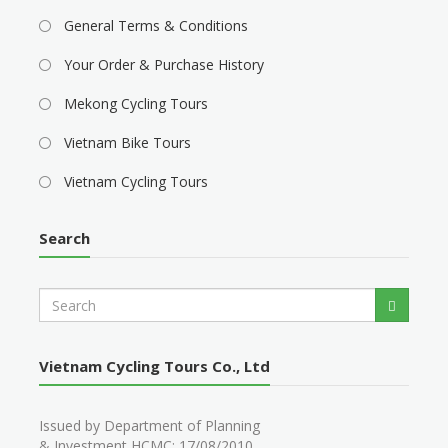
General Terms & Conditions
Your Order & Purchase History
Mekong Cycling Tours
Vietnam Bike Tours
Vietnam Cycling Tours
Search
S
Search
e
a
r
Vietnam Cycling Tours Co., Ltd
c
h
Issued by Department of Planning
& Investment HCMC: 17/08/2010